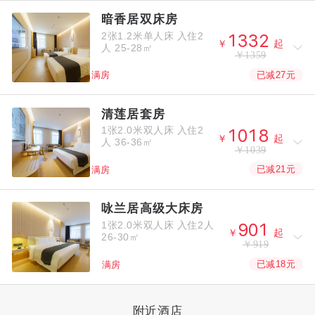
暗香居双床房
2张1.2米单人床
入住2




￥
起
人
25-28㎡
￥1359
已减27元
满房
清莲居套房
1张2.0米双人床
入住2




￥
起
人
36-36㎡
￥1039
已减21元
满房
咏兰居高级大床房
1张2.0米双人床
入住2人



￥
起
26-30㎡
￥919
已减18元
满房
附近酒店