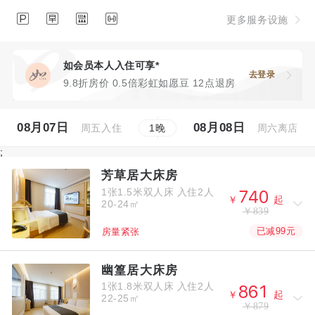




更多服务设施
如会员本人入住可享*
去登录
9.8折房价 0.5倍彩虹如愿豆 12点退房
08月07日
08月08日
周五入住
周六离店
1
晚
;
芳草居大床房
1张1.5米双人床
入住2人



￥
起
20-24㎡
￥839
已减99元
房量紧张
幽篁居大床房
1张1.8米双人床
入住2人



￥
起
22-25㎡
￥879