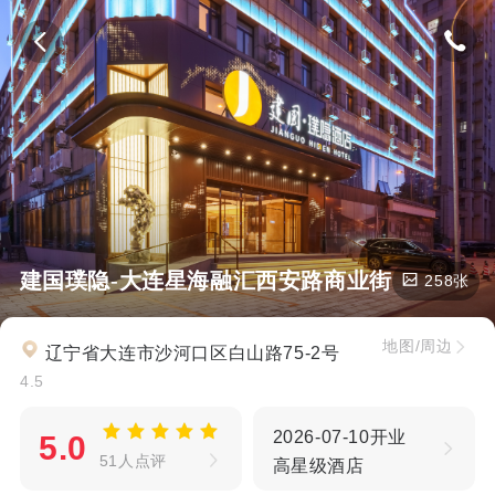
建国璞隐-大连星海融汇西安路商业街店
258张
地图/周边
辽宁省大连市沙河口区白山路75-2号
4.5
2026-07-10开业
5.0
51人点评
高星级酒店