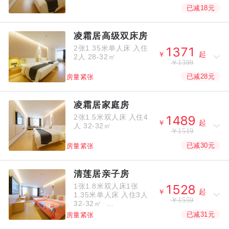
已减18元
凌霜居高级双床房
2张1.35米单人床
入住




￥
起
2人
28-32㎡
￥1399
已减28元
房量紧张
凌霜居家庭房
2张1.5米双人床
入住4




￥
起
人
32-32㎡
￥1519
已减30元
房量紧张
清莲居亲子房
1张1.8米双人床1张




￥
起
1.35米单人床
入住3人
￥1559
32-32㎡
已减31元
房量紧张