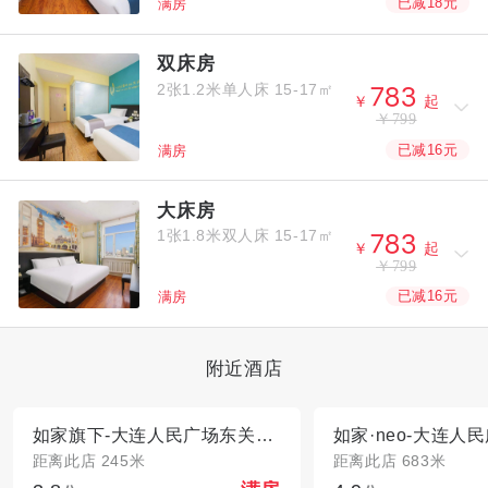
已减18元
满房
双床房
2张1.2米单人床
15-17㎡



￥
起
￥799
已减16元
满房
大床房
1张1.8米双人床
15-17㎡



￥
起
￥799
已减16元
满房
附近酒店
如家旗下-大连人民广场东关街华驿精选酒店
距离此店 245米
距离此店 683米