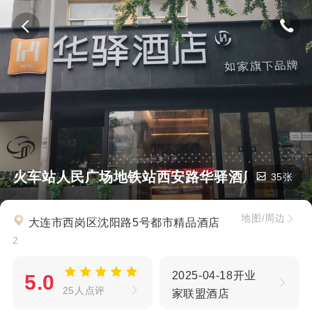
连火车站人民广场地铁站西安路华驿酒店
35张
地图/周边
大连市西岗区沈阳路5号都市精品酒店
2
2025-04-18开业
5.0
25人点评
家联盟酒店