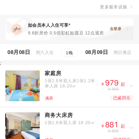
更多服务设施
如会员本人入住可享*
去登录
9.8折房价 0.5倍彩虹如愿豆 12点退房
08月08日
08月09日
周六入住
周日离店
1
晚
;
家庭房
1张1.8米双人床1张1.2米



￥
起
单人床
18-20㎡
￥999
已减20元
满房
商务大床房
1张1.8米双人床
18-20㎡



￥
起
￥899