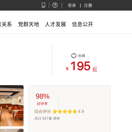
|
|
|
登录
注册
者关系
者关系
党群天地
党群天地
人才发展
人才发展
信息公开
信息公开

收藏



¥
起
98%
好评率
综合评分
4.9
共计
627
条 评价