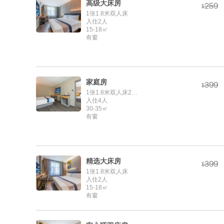
高级大床房



¥
1张1.8米双人床
入住2人
15-18㎡
有窗
家庭房



¥
1张1.8米双人床2张1.2米单人床
入住4人
30-35㎡
有窗
精选大床房



¥
1张1.8米双人床
入住2人
15-18㎡
有窗