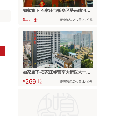
如家旗下-石家庄市裕华区塔南路河北师大北门华驿酒店
---
¥
起
距离该酒店位置 2.3公里
如家旗下-石家庄翟营南大街医大一院华驿精选酒店
¥



起
距离该酒店位置 2.4公里