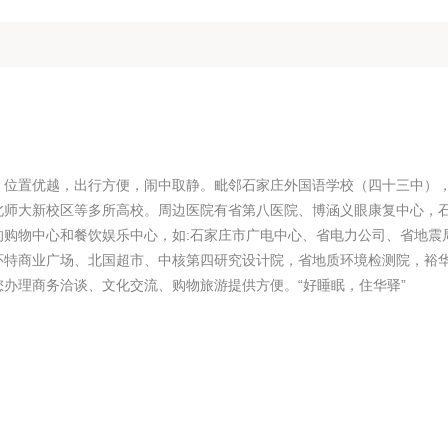
，位置优越，出行方便，闹中取静。毗邻石家庄外国语学校（四十三中）
北师大新校区等多所高校。周边医院有省第八医院、博涵义眼康复中心，
的购物中心和餐饮娱乐中心，如:石家庄市广电中心、省电力公司、省地震
怀特商业广场、北国超市、中核第四研究设计院，省地质环境检测院，裕
办理商务洽谈、文化交流、购物旅游提供方便。“好睡眠，住华驿”