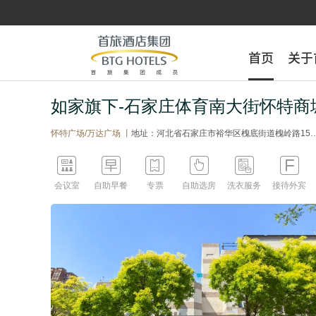
首页
首页
关于
关于
如家旗下-石家庄体育南大街怀特商
怀特广场/万达广场 丨
地址：河北省石家庄市裕华区槐底街道槐岭路15号如家华驿酒店






会议室
自助早餐
专票
自助选房
洗衣服务
接待外宾