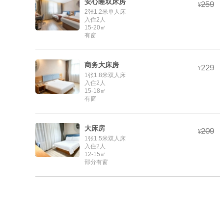
安心睡双床房



¥
2张1.2米单人床
入住2人
15-20㎡
有窗
商务大床房



¥
1张1.8米双人床
入住2人
15-18㎡
有窗
大床房



¥
1张1.5米双人床
入住2人
12-15㎡
部分有窗