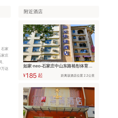
附近酒店
，石家
石家庄
局、
如家·neo-石家庄中山东路裕彤体育中心店
华万达
¥



起
距离该酒店位置 2.2公里