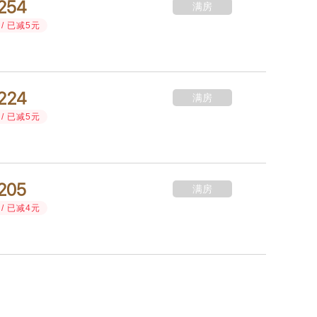



满房
/ 已减5元



满房
/ 已减5元



满房
/ 已减4元