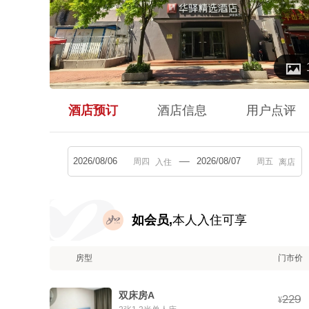

酒店预订
酒店信息
用户点评
入住
离店
如会员,
本人入住可享
房型
门市价
双床房A



¥