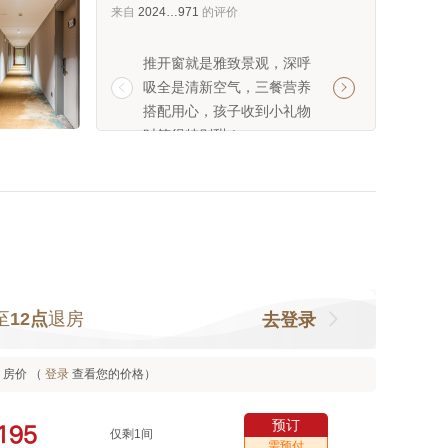
来自
2024…971
的评价
推开窗就是雅致景观，深呼
很舒适，服务态度
吸全是清新空气，三餐营养
扫及时


搭配用心，孩子收到小礼物
时笑得特别甜！
至
12点
退房
去登录
房价 （
登录
查看您的价格）
预订



仅剩1间
需预付