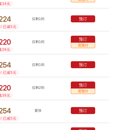
减34元



预订
仅剩1间
/ 已减5元
预订



仅剩1间
需预付
减39元



预订
仅剩1间
/ 已减5元
预订



仅剩2间
需预付
减39元



预订
紧张
/ 已减5元