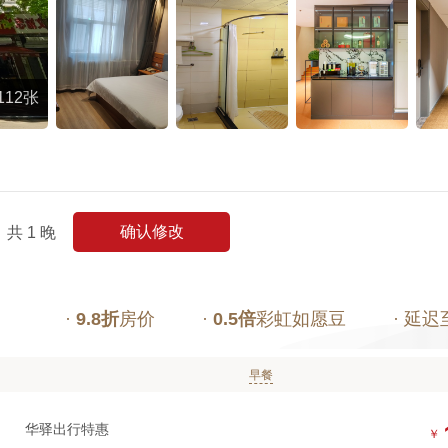
112张
确认修改
共
1
晚
·
9.8折
房价
·
0.5倍
彩虹如愿豆
· 延迟
早餐
华驿出行特惠
￥