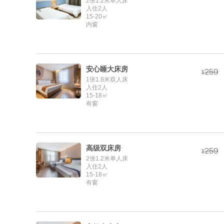
2张1.2米单人床
入住2人
15-20㎡
内窗
安心睡大床房



¥
1张1.8米双人床
入住2人
15-18㎡
有窗
高级双床房



¥
2张1.2米单人床
入住2人
15-18㎡
有窗