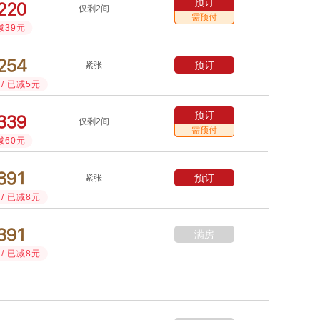
预订



仅剩2间
需预付
减39元



预订
紧张
/ 已减5元
预订



仅剩2间
需预付
减60元



预订
紧张
/ 已减8元



满房
/ 已减8元