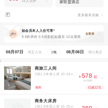
15人点评
家联盟酒店

更多服务设施
如会员本人入住可享*
去登录
9.8折房价 0.5倍彩虹如愿豆 12点退房
08月07日
08月08日
周五入住
周六离店
1
晚
;
商旅三人间
3张1.2米单人床
20-24㎡



￥
起
￥590
已减12元
满房
商务大床房
1张1.8米双人床
15-20㎡