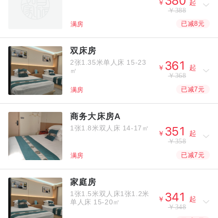



￥
起
￥388
已减8元
满房
双床房
2张1.35米单人床
15-23



￥
起
㎡
￥368
已减7元
满房
商务大床房A
1张1.8米双人床
14-17㎡



￥
起
￥358
已减7元
满房
家庭房
1张1.5米双人床1张1.2米



￥
起
单人床
15-20㎡
￥348