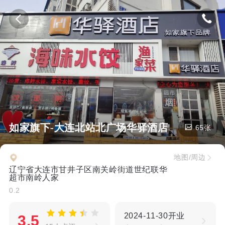
如家旗下-大连北站北广场华驿酒店
65张
地图/周边
辽宁省大连市甘井子区南关岭街道世纪联华
超市南岭人家
0.2
2024-11-30开业
3.5