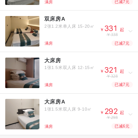
已减7元
满房
双床房A
2张1.2米单人床
15-20㎡



￥
起
￥338
已减7元
满房
大床房
1张1.5米双人床
12-15㎡



￥
起
￥328
已减7元
满房
大床房A
1张1.5米双人床
9-10㎡



￥
起
￥298
已减6元
满房