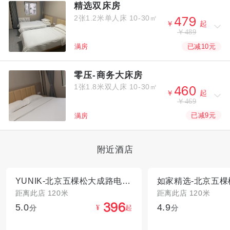
精选双床房
2张1.2米单人床
10-30㎡



￥
起
￥489
已减10元
满房
零压-商务大床房
1张1.8米双人床
10-30㎡



￥
起
￥469
已减9元
满房
附近酒店
YUNIK-北京五棵松大成路电竞酒店
如家精选-北京五
距离此店 120米
距离此店 120米
5.0
4.9



分
起
分
¥