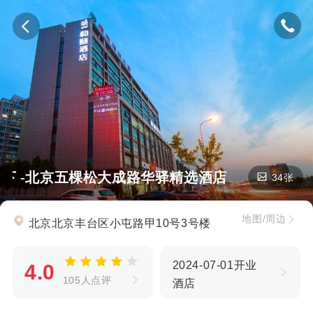
下 -北京五棵松大成路华驿精选酒店
34张
地图/周边
北京北京丰台区小屯路甲10号3号楼
2024-07-01开业
4.0
105人点评
酒店