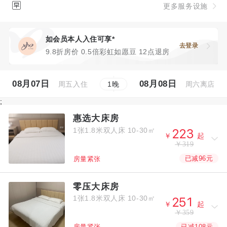

更多服务设施
如会员本人入住可享*
去登录
9.8折房价 0.5倍彩虹如愿豆 12点退房
08月07日
08月08日
周五入住
周六离店
1
晚
;
惠选大床房
1张1.8米双人床
10-30㎡



￥
起
￥319
已减96元
房量紧张
零压大床房
1张1.8米双人床
10-30㎡



￥
起
￥359
已减108元