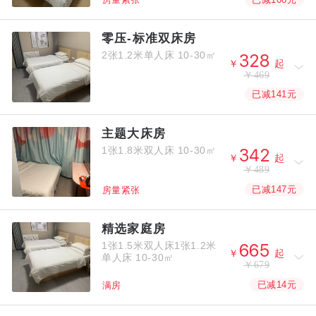
房量紧张
零压-标准双床房
2张1.2米单人床
10-30㎡



￥
起
￥469
已减141元
主题大床房
1张1.8米双人床
10-30㎡



￥
起
￥489
已减147元
房量紧张
精选家庭房
1张1.5米双人床1张1.2米



￥
起
单人床
10-30㎡
￥679
已减14元
满房