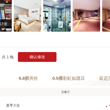
67张
确认修改
共
1
晚
·
9.8折
房价
·
0.5倍
彩虹如愿豆
· 延迟
无餐厅
夏季大促
￥