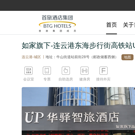
首页
首页
关于
关于
如家旗下-连云港东海步行街高铁站
连云港-城区 丨
地址：牛山街道站前街28号（邮政储蓄西侧）
地图





会议室
专票
自助选房
健身房
接待外宾