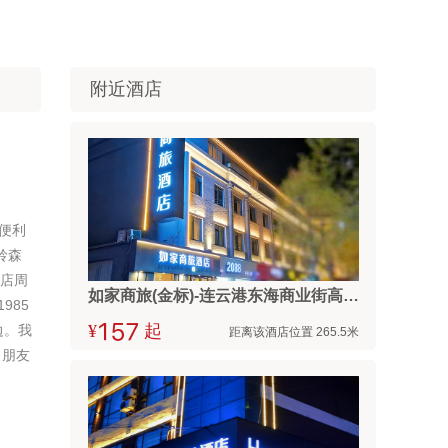
附近酒店
便利
岭森
分店周
如家商旅(金标)-连云港东海商业街高铁站店
985
边。我
¥



起
距离该酒店位置 265.5米
。朋友
！