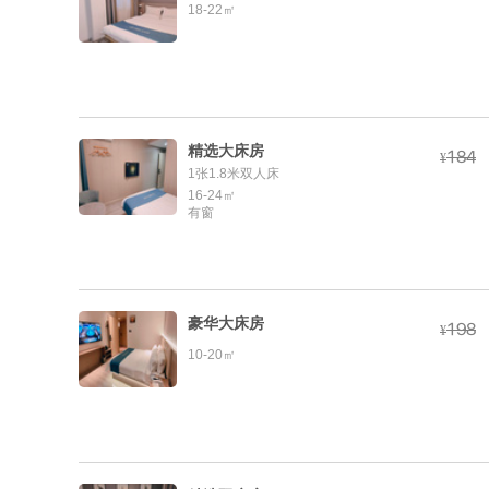
18-22㎡
精选大床房



¥
1张1.8米双人床
16-24㎡
有窗
豪华大床房



¥
10-20㎡