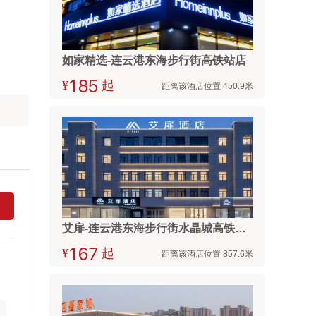
如家精选-连云港东海步行街高铁站店
¥



起
距离该酒店位置 450.9米
艾扉-连云港东海步行街水晶城高铁站店
¥



起
距离该酒店位置 857.6米