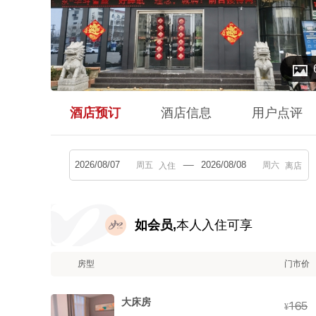

酒店预订
酒店信息
用户点评
入住
离店
如会员,
本人入住可享
房型
门市价
大床房



¥