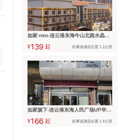
如家·neo-连云港东海牛山北路水晶城步行街店
¥



起
距离该酒店位置 1.2公里
如家旗下-连云港东海人民广场UP华驿智旅酒店
¥



起
距离该酒店位置 1.4公里