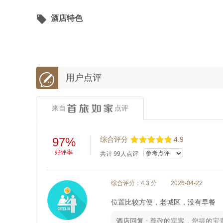

酒店特色

用户点评
来自
点评
97%
综合评分
4.9
好评率
共计
99
人点评
综合评分：4.3 分
2026-04-22
位置比较方便，老城区，没有早餐
酒店回复 :
尊敬的宾客，您提的宝