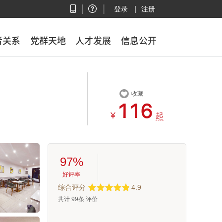
|
|
|
登录
注册
者关系
者关系
党群天地
党群天地
人才发展
人才发展
信息公开
信息公开

收藏



¥
起
97%
好评率
综合评分
4.9
共计
99
条 评价