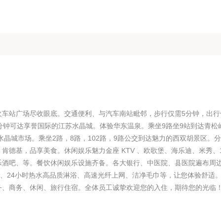
火车站广场尽收眼底。交通便利、与汽车南站毗邻，步行仅需5分钟，出行
分钟可达享誉国际的江苏水晶城。体验华东温泉。乘坐9路坐9站到达青松
水晶城市场。乘坐2路，8路，102路，9路公交到达魅力的西双胡景区。
德基，品享美食。休闲娱乐魅力金座 KTV 、欧歌堡、海乐迪、米秀、1
乐酒吧、等。餐饮休闲娱乐设施齐备。各大银行、中医院、县医院遍布周
垫、24小时热水高品质淋浴、高速光纤上网、洁净毛巾等，让您体验舒适
务、商务、休闲、旅行住宿。全体员工诚挚欢迎您的入住，期待您的光临