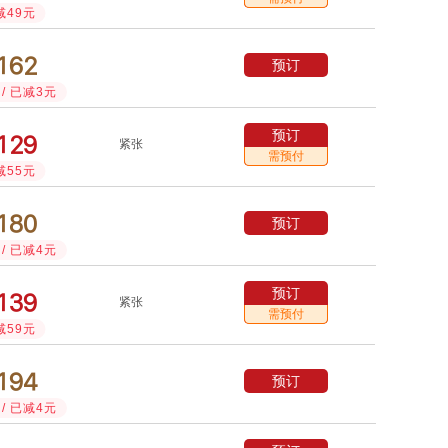
减49元



预订
/ 已减3元
预订



紧张
需预付
减55元



预订
/ 已减4元
预订



紧张
需预付
减59元



预订
/ 已减4元