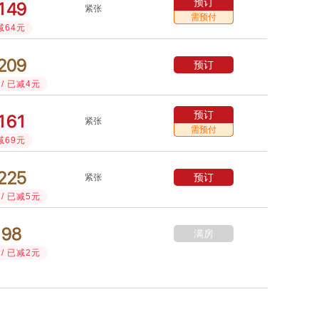
预订



紧张
需预付
减64元



预订
/ 已减4元
预订



紧张
需预付
减69元



预订
紧张
/ 已减5元


满房
￥
/ 已减2元