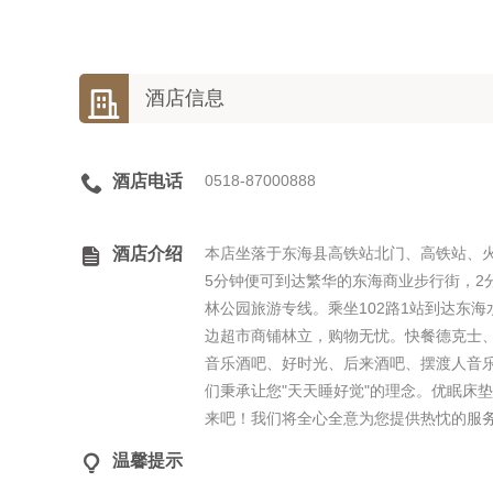

酒店信息

酒店电话
0518-87000888

酒店介绍
本店坐落于东海县高铁站北门、高铁站、
5分钟便可到达繁华的东海商业步行街，2
林公园旅游专线。乘坐102路1站到达东海
边超市商铺林立，购物无忧。快餐德克士、肯
音乐酒吧、好时光、后来酒吧、摆渡人音
们秉承让您"天天睡好觉"的理念。优眠床
来吧！我们将全心全意为您提供热忱的服

温馨提示