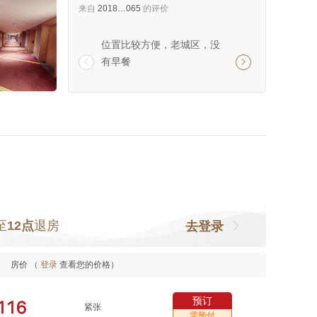
来自
2018…065
的评价
位置比较方便，老城区，没
这家酒店太棒啦！
有早餐
整洁，床铺舒适。


服务热情周到，办
退房都很快捷。早
样，味道也很不错
会选择这里。
至
12点
退房
去登录
房价 （
登录
查看您的价格）
预订



紧张
需预付