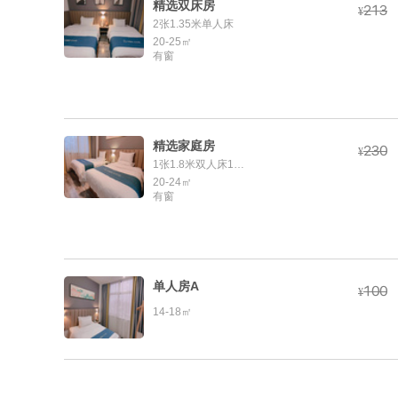
精选双床房



¥
2张1.35米单人床
20-25㎡
有窗
精选家庭房



¥
1张1.8米双人床1张1.2米单人床
20-24㎡
有窗
单人房A



¥
14-18㎡