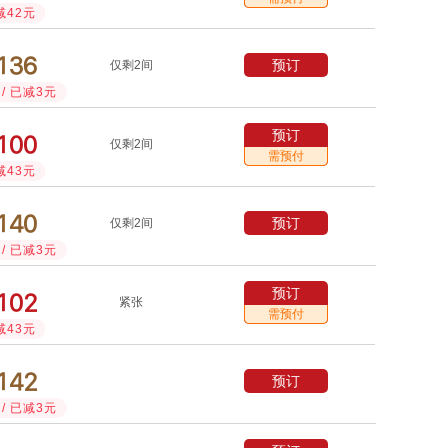
减42元



预订
仅剩2间
/ 已减3元
预订



仅剩2间
需预付
减43元



预订
仅剩2间
/ 已减3元
预订



紧张
需预付
减43元



预订
/ 已减3元