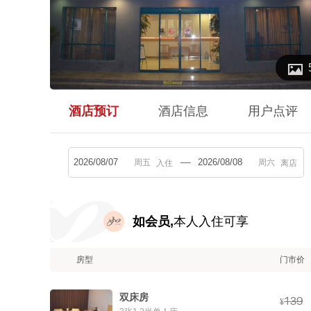

酒店预订
酒店信息
用户点评
入住
离店
如会员,
本人入住可享
房型
门市价
双床房



¥