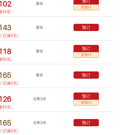
预订



紧张
需预付
减44元



预订
紧张
/ 已减3元
预订



紧张
需预付
减50元



预订
紧张
/ 已减3元
预订



仅剩1间
需预付
减42元



预订
仅剩1间
/ 已减3元