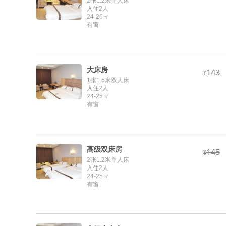
2张1.2米单人床
入住2人
24-26㎡
有窗
大床房



¥
1张1.5米双人床
入住2人
24-25㎡
有窗
高级双床房



¥
2张1.2米单人床
入住2人
24-25㎡
有窗