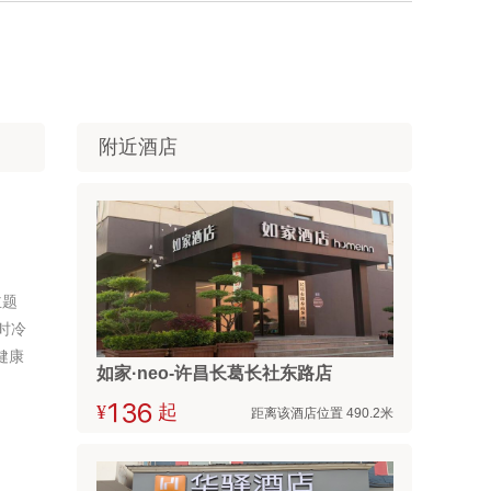
附近酒店
主题
时冷
健康
如家·neo-许昌长葛长社东路店
¥



起
距离该酒店位置 490.2米