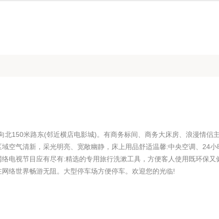
口向北150米路东(邻近横店电影城)。有商务标间、商务大床房、浪漫情侣
域空气清新，采光明亮、宽敞幽静，床上用品舒适温馨:中央空调、24小
网络电视节目应有尽有:精选的专用旅行洗漱工具，方便客人使用既环保又
您在网络世界畅游无阻。大型停车场方便停车。欢迎您的光临!