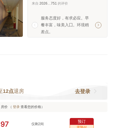
来自
2026…751
的评价
服务态度好，有求必应。早
卫生环境一般性价
餐丰富，味美入囗。环境稍
议提升一下


差点。
至
12点
退房
去登录
房价 （
登录
查看您的价格）
预订


￥
仅剩2间
需预付