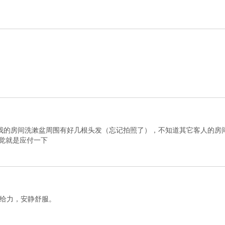
我的房间洗漱盆周围有好几根头发（忘记拍照了），不知道其它客人的房
感觉就是应付一下
给力，安静舒服。