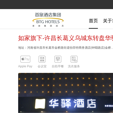
首页
首页
关于
关于
如家旗下-许昌长葛义乌城东转盘华
地址：河南省许昌市长葛市金桥路街道怡菲特商务酒店(




Apple Pay
会议室
自助早餐
洗衣服务