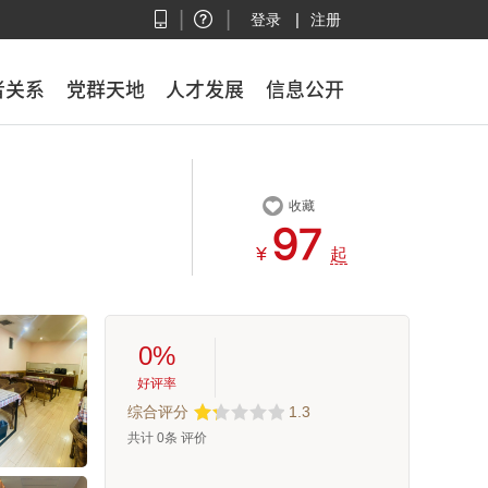
|
|
|
登录
注册
者关系
者关系
党群天地
党群天地
人才发展
人才发展
信息公开
信息公开

收藏


¥
起
0%
好评率
综合评分
1.3
共计
0
条 评价