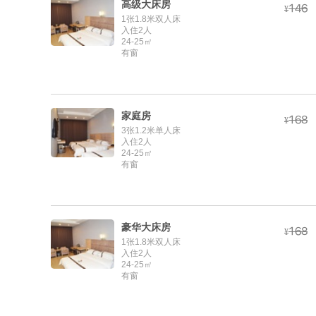
高级大床房



¥
1张1.8米双人床
入住2人
24-25㎡
有窗
家庭房



¥
3张1.2米单人床
入住2人
24-25㎡
有窗
豪华大床房



¥
1张1.8米双人床
入住2人
24-25㎡
有窗