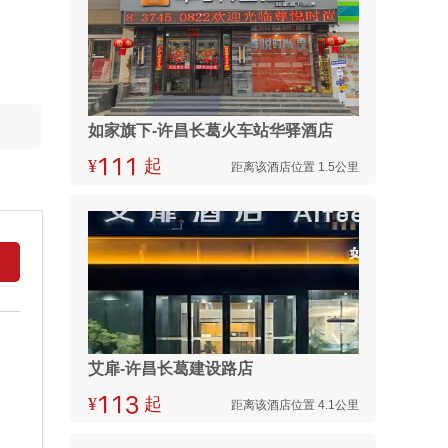
如家旗下-许昌长葛火车站华驿酒店
¥



起
距离该酒店位置 1.5公里
艾扉-许昌长葛建设路店
¥



起
距离该酒店位置 4.1公里