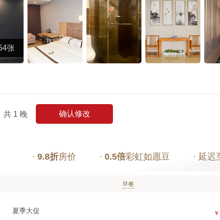
54张
确认修改
共
1
晚
·
9.8折
房价
·
0.5倍
彩虹如愿豆
· 延迟
早餐
夏季大促