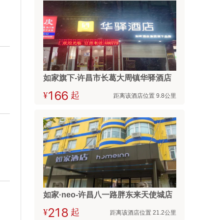
如家旗下-许昌市长葛大周镇华驿酒店
¥



起
距离该酒店位置 9.8公里
如家·neo-许昌八一路胖东来天使城店
¥



起
距离该酒店位置 21.2公里