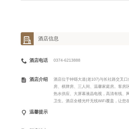

酒店信息

酒店电话
0374-6213888

酒店介绍
酒店位于钟繇大道(老107)与长社路交叉
房、棋牌房、三人间、温馨家庭房。客房区
热水供应、大屏幕液晶电视，高清有线、
卫生。酒店全楼光纤无线WiFi覆盖，让

温馨提示