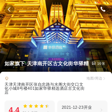
如家旗下-天津南开区古文化街华驿精选酒店
16张
地图/周边
天津天津南开区张自忠路与水阁大街交口文
化小城8号楼401如家华驿精选酒店古文化街
店
2021-12-23开业
4.4