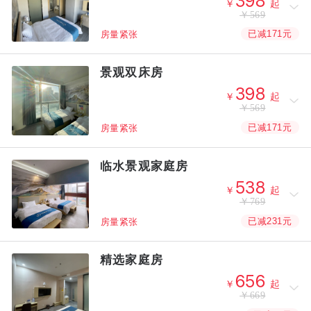



￥
起
￥569
已减171元
房量紧张
景观双床房



￥
起
￥569
已减171元
房量紧张
临水景观家庭房



￥
起
￥769
已减231元
房量紧张
精选家庭房



￥
起
￥669