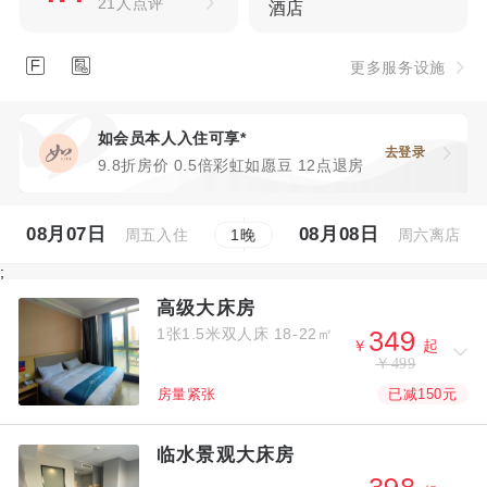
21人点评
酒店


更多服务设施
如会员本人入住可享*
去登录
9.8折房价 0.5倍彩虹如愿豆 12点退房
08月07日
08月08日
周五入住
周六离店
1
晚
;
高级大床房
1张1.5米双人床
18-22㎡



￥
起
￥499
已减150元
房量紧张
临水景观大床房