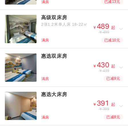
已减13元
满房
高级双床房
2张1.2米单人床
18-22㎡



￥
起
￥499
已减10元
满房
惠选双床房



￥
起
￥439
已减9元
满房
惠选大床房



￥
起
￥399
已减8元
满房