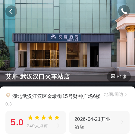
艾扉-武汉汉口火车站店
61张
地图/周边
湖北武汉江汉区金墩街15号财神广场6楼
0.3
2026-04-21开业
5.0
240人点评
酒店