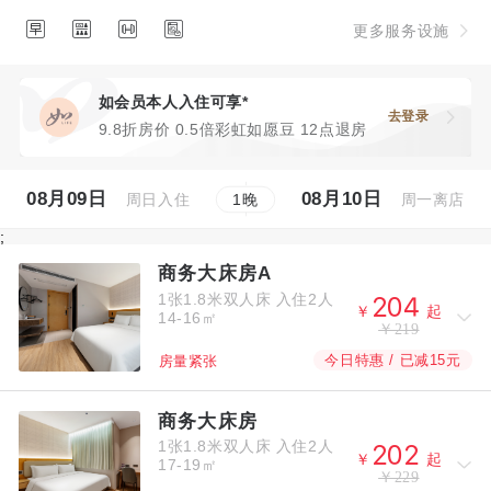




更多服务设施
如会员本人入住可享*
去登录
9.8折房价 0.5倍彩虹如愿豆 12点退房
08月09日
08月10日
周日入住
周一离店
1
晚
;
商务大床房A
1张1.8米双人床
入住2人



￥
起
14-16㎡
￥219
今日特惠 / 已减15元
房量紧张
商务大床房
1张1.8米双人床
入住2人



￥
起
17-19㎡
￥229