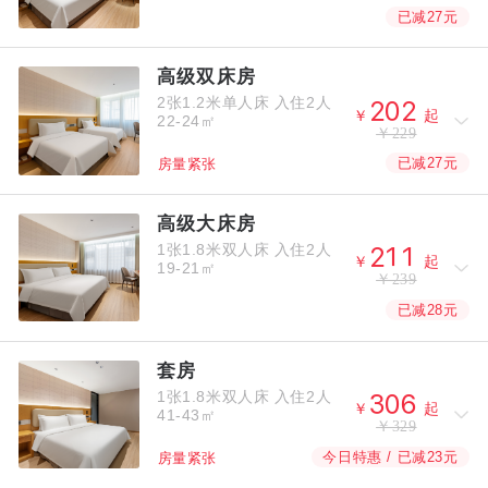
已减27元
高级双床房
2张1.2米单人床
入住2人



￥
起
22-24㎡
￥229
已减27元
房量紧张
高级大床房
1张1.8米双人床
入住2人



￥
起
19-21㎡
￥239
已减28元
套房
1张1.8米双人床
入住2人



￥
起
41-43㎡
￥329
今日特惠 / 已减23元
房量紧张