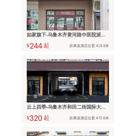
如家旗下-乌鲁木齐黄河路中医院派柏·云酒店
¥



起
距离该酒店位置 419.8米
云上四季-乌鲁木齐和田二街国际大巴扎店
¥



起
距离该酒店位置 470.8米