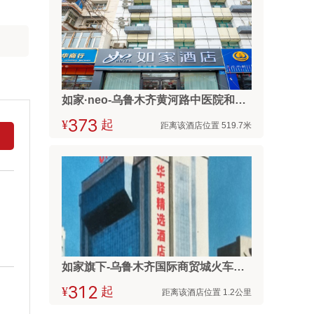
如家·neo-乌鲁木齐黄河路中医院和田二街店
¥



起
距离该酒店位置 519.7米
如家旗下-乌鲁木齐国际商贸城火车南站up华驿精选酒店
¥



起
距离该酒店位置 1.2公里