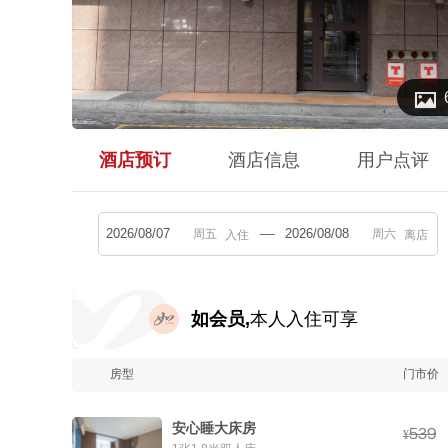

酒店预订
酒店信息
用户点评
入住
离店
如会员,
本人入住可享
房型
门市价
安心睡大床房



¥