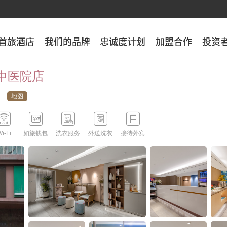
首旅酒店
首旅酒店
我们的品牌
我们的品牌
忠诚度计划
忠诚度计划
加盟合作
加盟合作
投资
投资
区中医院店
地图





i-Fi
如旅钱包
洗衣服务
外送洗衣
接待外宾