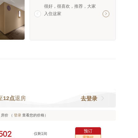
很好，很喜欢，推荐，大家
推荐这里，服务好
入住这家
净利落


至
12点
退房
去登录
房价 （
登录
查看您的价格）
预订



仅剩1间
需预付