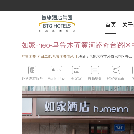
首页
首页
关于
关于
如家·neo-乌鲁木齐黄河路奇台路
乌鲁木齐-和田二街/乌鲁木齐南站 丨
地址：乌鲁木齐市沙依巴克区奇台路147号(靠近路段黄河路；酒店边景点/标志物：第十中学和雅安公寓旁，福兰德酒店对面，三桥西头)





外送洗衣服务
Apple Pay
会议室
自助早餐
如家这碗面
W