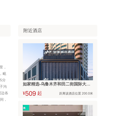
附近酒店
里，
，毗
5分
如家精选-乌鲁木齐和田二街国际大巴扎店
子沟
周边各
¥



起
距离该酒店位置 200.0米
房间，