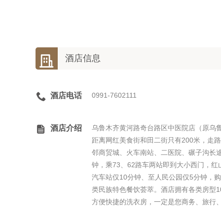

酒店信息

酒店电话
0991-7602111

酒店介绍
乌鲁木齐黄河路奇台路区中医院店（原乌
距离网红美食街和田二街只有200米，走
邻商贸城、火车南站、二医院、碾子沟长途
钟，乘73、62路车两站即到大小西门，
汽车站仅10分钟、至人民公园仅5分钟，
类民族特色餐饮荟萃。酒店拥有各类房型1
方便快捷的洗衣房，一定是您商务、旅行、