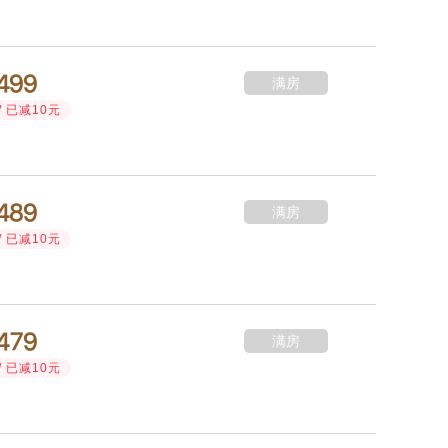



满房
/ 已减10元



满房
/ 已减10元



满房
/ 已减10元