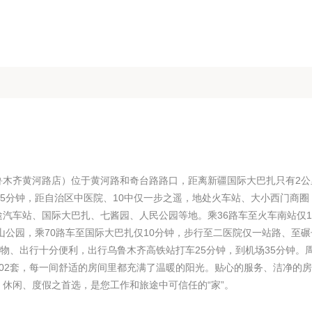
鲁木齐黄河路店）位于黄河路和奇台路路口，距离新疆国际大巴扎只有2公
路5分钟，距自治区中医院、10中仅一步之遥，地处火车站、大小西门商圈
汽车站、国际大巴扎、七酱园、人民公园等地。乘36路车至火车南站仅1
红山公园，乘70路车至国际大巴扎仅10分钟，步行至二医院仅一站路、至碾
购物、出行十分便利，出行乌鲁木齐高铁站打车25分钟，到机场35分钟。
02套，每一间舒适的房间里都充满了温暖的阳光。贴心的服务、洁净的
休闲、度假之首选，是您工作和旅途中可信任的“家”。