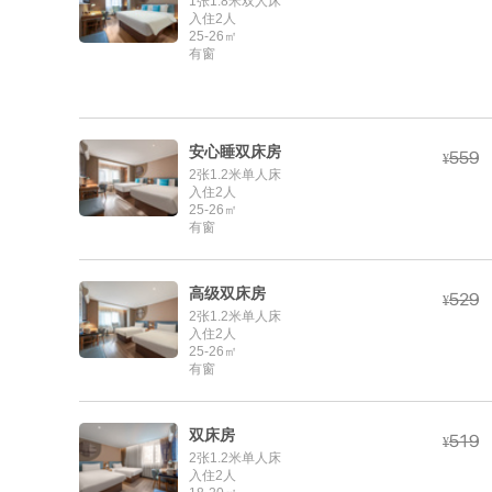
1张1.8米双人床
入住2人
25-26㎡
有窗
安心睡双床房



¥
2张1.2米单人床
入住2人
25-26㎡
有窗
高级双床房



¥
2张1.2米单人床
入住2人
25-26㎡
有窗
双床房



¥
2张1.2米单人床
入住2人