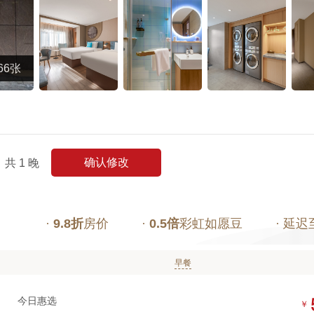
66张
确认修改
共
1
晚
·
9.8折
房价
·
0.5倍
彩虹如愿豆
· 延迟
早餐
今日惠选
￥