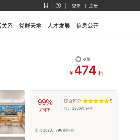
|
|
|
登录
注册
者关系
者关系
党群天地
党群天地
人才发展
人才发展
信息公开
信息公开

收藏



¥
起
99%
综合评分
5
共计
2906
条 评价
好评率
来自
2023…796
的评价