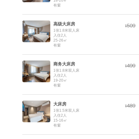
18-20㎡
有窗
高级大床房



¥
1张1.8米双人床
入住2人
25-26㎡
有窗
商务大床房



¥
1张1.8米双人床
入住2人
19-20㎡
有窗
大床房



¥
1张1.5米双人床
入住2人
15-16㎡
有窗