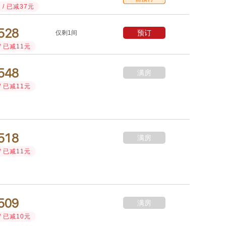
/ 已减37元



预订
仅剩1间
/ 已减11元



满房
/ 已减11元



满房
/ 已减11元



满房
/ 已减10元