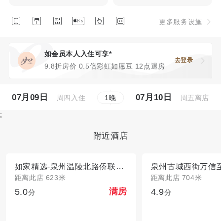






更多服务设施
如会员本人入住可享*
去登录
9.8折房价 0.5倍彩虹如愿豆 12点退房
07月09日
07月10日
周四入住
周五离店
1
晚
;
附近酒店
如家精选-泉州温陵北路侨联大厦店
泉州古城西街万信
距离此店 623米
距离此店 704米
5.0
4.9
满房
分
分