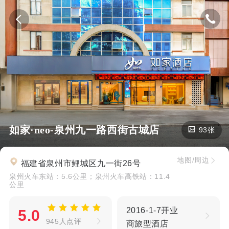
如家·neo-泉州九一路西街古城店
93张
地图/周边
福建省泉州市鲤城区九一街26号
泉州火车东站：5.6公里；泉州火车高铁站：11.4
公里
2016-1-7开业
5.0
945人点评
商旅型酒店