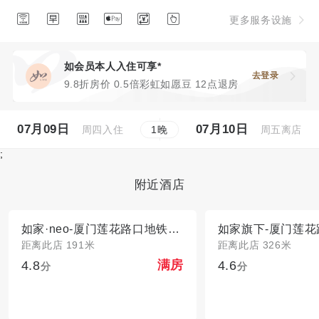






更多服务设施
如会员本人入住可享*
去登录
9.8折房价 0.5倍彩虹如愿豆 12点退房
07月09日
07月10日
周四入住
周五离店
1
晚
;
附近酒店
如家·neo-厦门莲花路口地铁站店
距离此店 191米
距离此店 326米
4.8
4.6
满房
分
分