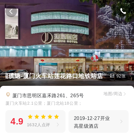
建国璞隐-厦门火车站莲花路口地铁站店
92张
地图/周边
厦门市思明区嘉禾路261、265号
厦门火车站2.1公里；厦门北站18公里；
2019-12-27开业
4.9
1632人点评
高星级酒店