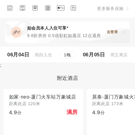






更多服务设施
如会员本人入住可享*
去登录
9.8折房价 0.5倍彩虹如愿豆 12点退房
06月04日
06月05日
周四入住
周五离店
1
晚
;
附近酒店
如家·neo-厦门火车站万象城店
距离此店 120米
距离此店 173米
4.9
4.9
满房
分
分