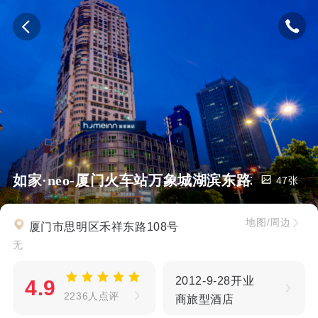
如家·neo-厦门火车站万象城湖滨东路地铁站店
47张
地图/周边
厦门市思明区禾祥东路108号
无
2012-9-28开业
4.9
2236人点评
商旅型酒店