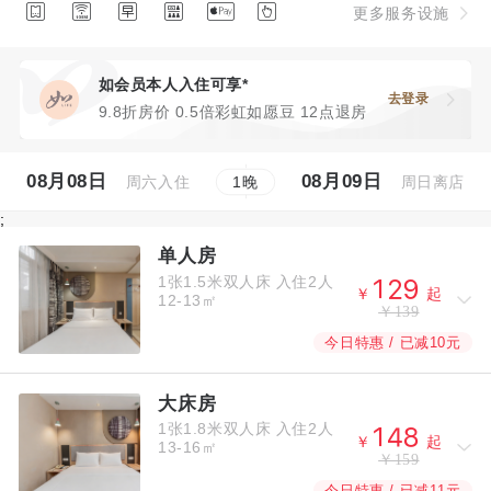






更多服务设施
如会员本人入住可享*
去登录
9.8折房价 0.5倍彩虹如愿豆 12点退房
08月08日
08月09日
周六入住
周日离店
1
晚
;
单人房
1张1.5米双人床
入住2人



￥
起
12-13㎡
￥139
今日特惠 / 已减10元
大床房
1张1.8米双人床
入住2人



￥
起
13-16㎡
￥159
今日特惠 / 已减11元