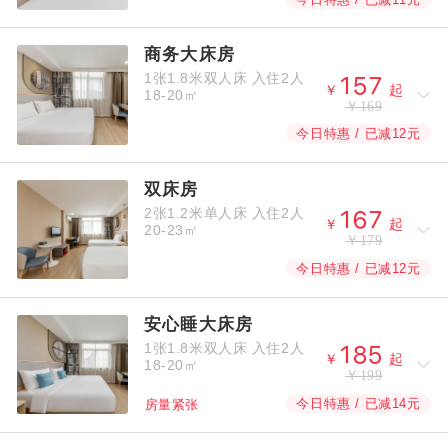
商务大床房
1张1.8米双人床
入住2人



￥
起
18-20㎡
￥169
今日特惠 / 已减12元
双床房
2张1.2米单人床
入住2人



￥
起
20-23㎡
￥179
今日特惠 / 已减12元
安心睡大床房
1张1.8米双人床
入住2人



￥
起
18-20㎡
￥199
今日特惠 / 已减14元
房量紧张