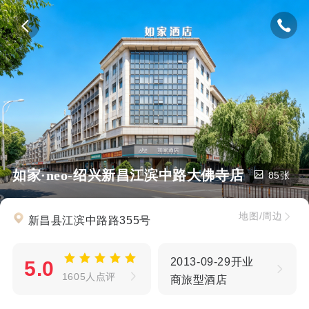
如家·neo-绍兴新昌江滨中路大佛寺店
85张
地图/周边
新昌县江滨中路路355号
2013-09-29开业
5.0
1605人点评
商旅型酒店