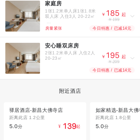
家庭房
1张1.2米单人床1张1.8米



￥
起
双人床
入住3人
20-22㎡
￥199
今日特惠 / 已减14元
房量紧张
安心睡双床房
2张1.2米单人床
入住2人



￥
起
20-23㎡
￥209
今日特惠 / 已减14元
附近酒店
驿居酒店-新昌大佛寺店
距离此店 1.2公里
距离此店 1.8公里
5.0
5.0



分
起
分
¥