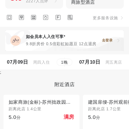
2227人点评
商旅型酒店






更多服务设施
如会员本人入住可享*
去登录
9.8折房价 0.5倍彩虹如愿豆 12点退房
07月09日
07月10日
周四入住
周五离店
1
晚
;
附近酒店
如家商旅(金标)-苏州拙政园平江路店
建国扉缦-苏州观
距离此店 1.4公里
距离此店 1.7公里
5.0
5.0
满房
分
分