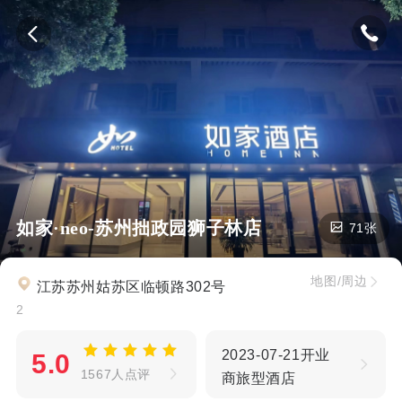
如家·neo-苏州拙政园狮子林店
71张
地图/周边
江苏苏州姑苏区临顿路302号
2
2023-07-21开业
5.0
1567人点评
商旅型酒店