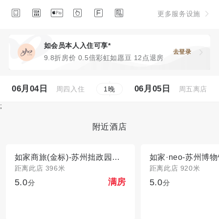






更多服务设施
如会员本人入住可享*
去登录
9.8折房价 0.5倍彩虹如愿豆 12点退房
06月04日
06月05日
周四入住
周五离店
1
晚
;
附近酒店
如家商旅(金标)-苏州拙政园平江路店
距离此店 396米
距离此店 920米
5.0
5.0
满房
分
分