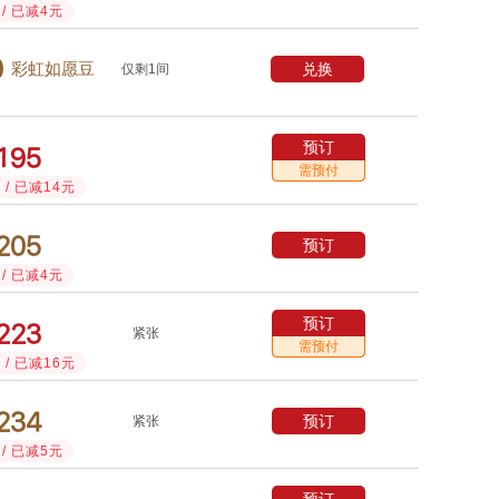
/ 已减4元

兑换
彩虹如愿豆
仅剩1间
预订



需预付
/ 已减14元



预订
/ 已减4元
预订



紧张
需预付
/ 已减16元



预订
紧张
/ 已减5元