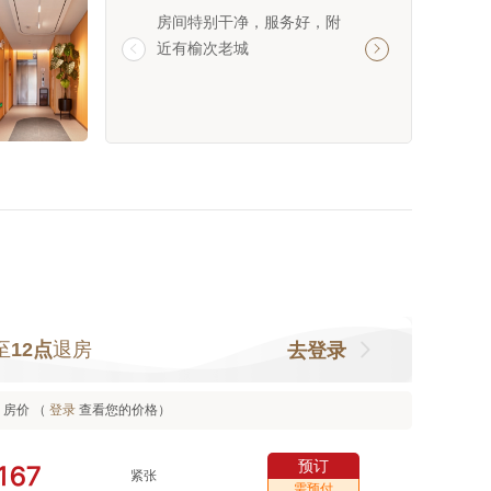
房间特别干净，服务好，附
早餐很丰盛，附近
近有榆次老城
吃得，


至
12点
退房
去登录
房价 （
登录
查看您的价格）
预订



紧张
需预付