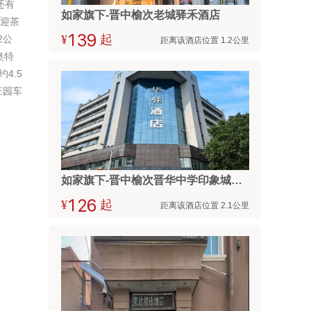
还有
如家旗下-晋中榆次老城驿禾酒店
欢迎茶
2公
¥



起
距离该酒店位置 1.2公里
奥特
4.5
庄园车
如家旗下-晋中榆次晋华中学印象城UP华驿智旅酒店
¥



起
距离该酒店位置 2.1公里