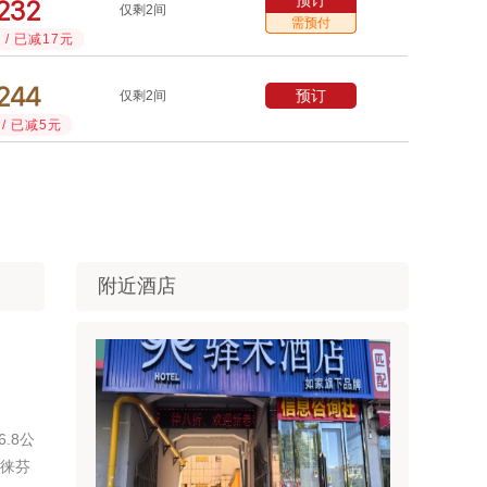
预订



仅剩2间
需预付
/ 已减17元



预订
仅剩2间
/ 已减5元
附近酒店
.8公
备徕芬