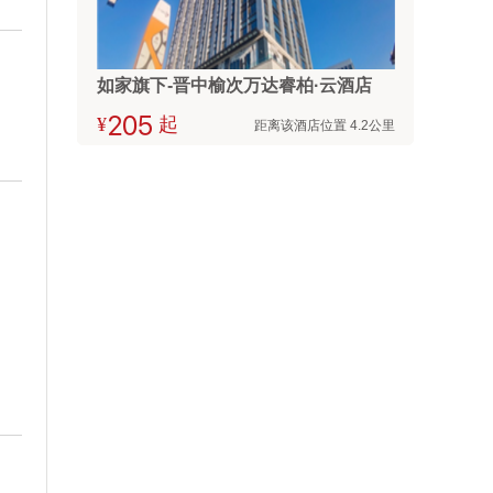
如家旗下-晋中榆次万达睿柏·云酒店
¥



起
距离该酒店位置 4.2公里