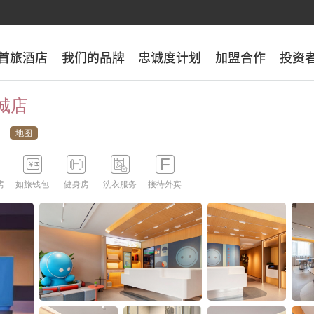
首旅酒店
首旅酒店
我们的品牌
我们的品牌
忠诚度计划
忠诚度计划
加盟合作
加盟合作
投资
投资
城店
地图





房
如旅钱包
健身房
洗衣服务
接待外宾