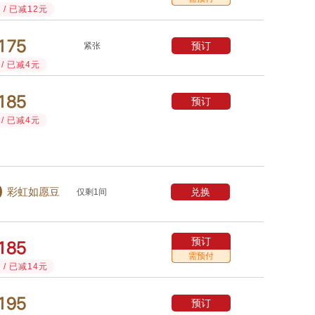
/ 已减12元



预订
紧张
/ 已减4元



预订
/ 已减4元

兑换
彩虹如愿豆
仅剩1间
预订



需预付
/ 已减14元



预订