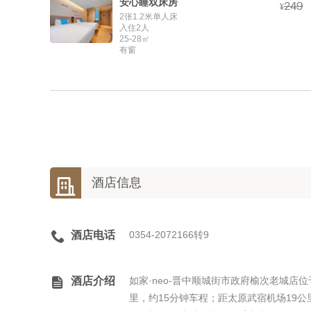
安心睡双床房



¥
2张1.2米单人床
入住2人
25-28㎡
有窗

酒店信息

酒店电话
0354-2072166转9

酒店介绍
如家·neo-晋中顺城街市政府榆次老城店
里，约15分钟车程；距太原武宿机场19公里