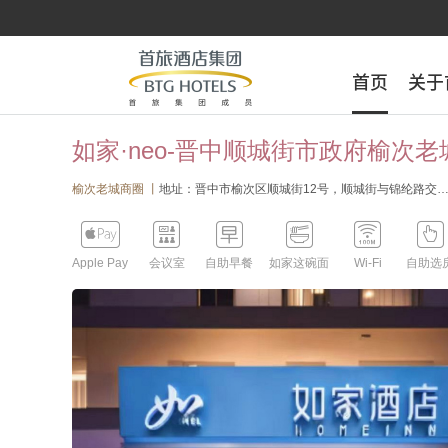
首页
首页
关于
关于
如家·neo-晋中顺城街市政府榆次老
榆次老城商圈 丨
地址：晋中市榆次区顺城街12号，顺城街与锦纶路交叉口，中铁三局五公司对面（原魏榆饭店）





Apple Pay
会议室
自助早餐
如家这碗面
Wi-Fi
自助选