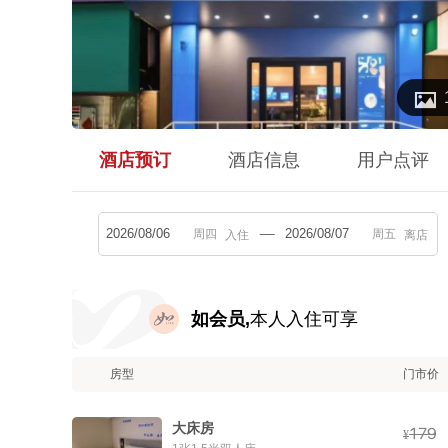

酒店预订
酒店信息
用户点评
入住
离店
如会员,
本人入住可享
房型
门市价
大床房



¥