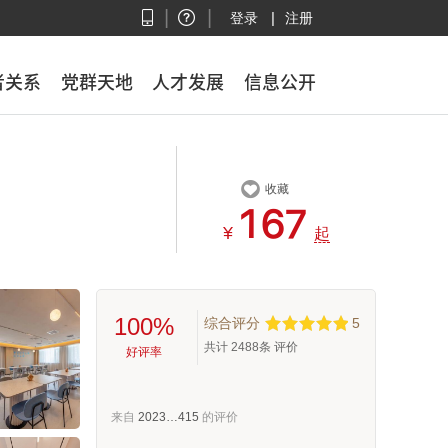
|
|
|
登录
注册
者关系
者关系
党群天地
党群天地
人才发展
人才发展
信息公开
信息公开

收藏



¥
起
100%
综合评分
5
共计
2488
条 评价
好评率
来自
2023…415
的评价