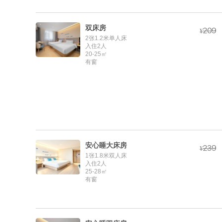
双床房



¥
2张1.2米单人床
入住2人
20-25㎡
有窗
安心睡大床房



¥
1张1.8米双人床
入住2人
25-28㎡
有窗