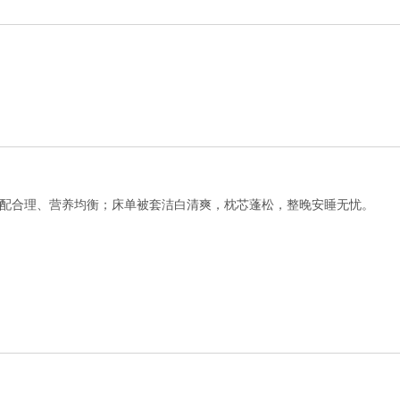
配合理、营养均衡；床单被套洁白清爽，枕芯蓬松，整晚安睡无忧。