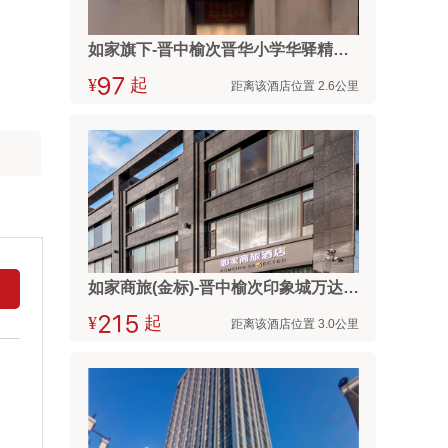
如家旗下-晋中榆次晋华小学华驿精选酒店
¥


起
距离该酒店位置 2.6公里
如家商旅(金标)-晋中榆次印象城万达广场店
¥



起
距离该酒店位置 3.0公里