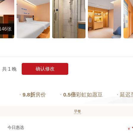
146张
确认修改
共
1
晚
·
9.8折
房价
·
0.5倍
彩虹如愿豆
· 延迟
早餐
今日惠选
￥