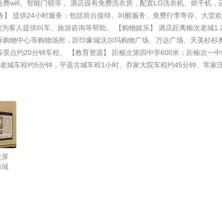
费wifi、智能门锁等 。酒店设有免费洗衣房，配置LG洗衣机、烘干机，
务】 提供24小时服务：包括前台接待、叫醒服务、免费行李寄存、大堂
为客人提供叫车、旅游咨询等帮助。 【购物娱乐】 酒店距离榆次老城1.
际购物中心等购物场所，距印象城沃尔玛购物广场、万达广场、天美杉杉
景点约20分钟车程。 【教育资源】 距榆次第四中学600米；距榆次一中约
次老城车程约5分钟，平遥古城车程1小时、乔家大院车程约45分钟、常家
投屏
商城