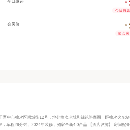
今日惠选
￥
今日特惠 
会员价
￥
如会员 
位于晋中市榆次区顺城街12号，地处榆次老城和锦纶路商圈，距榆次火车站6
，车程29分钟。2024年装修，如家全新4.0产品 【酒店设施】 房间配