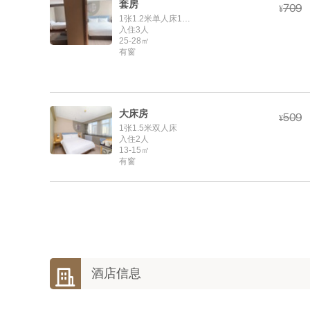
套房



¥
1张1.2米单人床1张1.8米双人床
入住3人
25-28㎡
有窗
大床房



¥
1张1.5米双人床
入住2人
13-15㎡
有窗

酒店信息