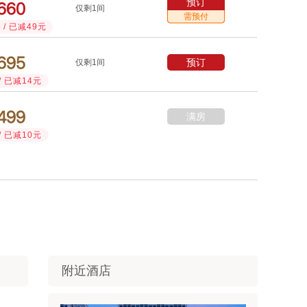
预订



仅剩1间
需预付
/ 已减49元



预订
仅剩1间
/ 已减14元



满房
/ 已减10元
附近酒店