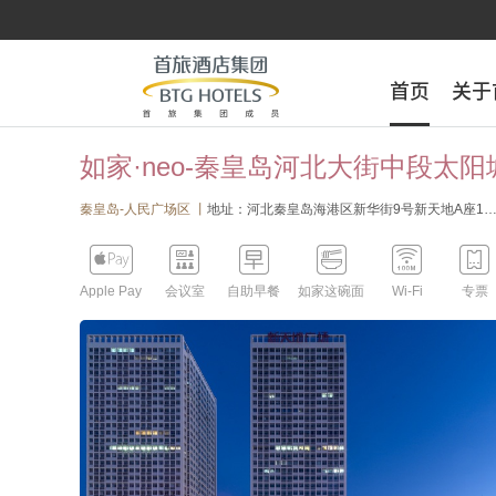
首页
首页
关于
关于
如家·neo-秦皇岛河北大街中段太阳
秦皇岛-人民广场区 丨
地址：河北秦皇岛海港区新华街9号新天地A座10层





Apple Pay
会议室
自助早餐
如家这碗面
Wi-Fi
专票