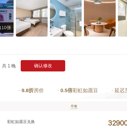
110张
确认修改
共
1
晚
·
9.8折
房价
·
0.5倍
彩虹如愿豆
· 延迟
早餐
彩虹如愿豆兑换



