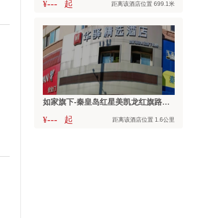
---
¥
起
距离该酒店位置 699.1米
如家旗下-秦皇岛红星美凯龙红旗路华驿精选酒店
---
¥
起
距离该酒店位置 1.6公里