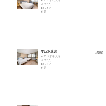
1张1.8米双人床
入住2人
18-25㎡
有窗
零压双床房



¥
2张1.2米单人床
入住2人
18-23㎡
有窗