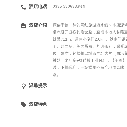

酒店电话
0335-3306333转9

酒店介绍
厌倦千篇一律的网红旅游流水线？本店深
带您避开游客扎堆套路，直闯本地人私藏宝
辣烫711m、道南小宅门2.6km、铁南
子、炒面皮、芙蓉蛋卷、炸肉条），感受
位与角度，轻松拍出城市网红大片（西港花
神器、老厂房+红砖墙工业风）；【美酒
波，下榻我店，一站式集齐海滨地道风味
漫。

温馨提示

酒店特色