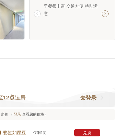
早餐很丰富 交通方便 特别满
酒店很干净卫生，
意
好，早餐很好吃


至
12点
退房
去登录
房价 （
登录
查看您的价格）

兑换
彩虹如愿豆
仅剩1间