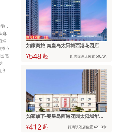
体验，
头麻
煎焖
如家商旅-秦皇岛太阳城西港花园店
拍摄点
氛围感
¥



起
距离该酒店位置 50.7米
奔
滨浪
如家旗下-秦皇岛西港花园太阳城华驿酒店
¥



起
距离该酒店位置 421.3米