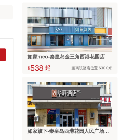
如家·neo-秦皇岛金三角西港花园店
¥



起
距离该酒店位置 630.0米
如家旗下-秦皇岛西港花园人民广场华驿精选酒店