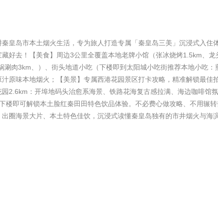
耕秦皇岛市本土烟火生活，专为旅人打造专属「秦皇岛三美」沉浸式入住
藏好去！【美食】周边3公里全覆盖本地老牌小馆（张冰烧烤1.5km、龙
门铜锅涮肉3km、）、街头地道小吃（下楼即到太阳城小吃街推荐本地小吃：
原汁原味本地烟火；【美景】专属西港花园景区打卡攻略，精准解锁最佳
园2.6km：开埠地码头治愈系海景、铁路花海复古感拉满、海边咖啡馆
】下楼即可解锁本土脸红秦田田特色饮品体验。不必费心做攻略、不用辗转
、出圈海景大片、本土特色佳饮，沉浸式读懂秦皇岛独有的市井烟火与海