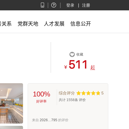
|
|
|
登录
注册
者关系
者关系
党群天地
党群天地
人才发展
人才发展
信息公开
信息公开

收藏



¥
起
100%
综合评分
5
共计
1558
条 评价
好评率
来自
2026…795
的评价