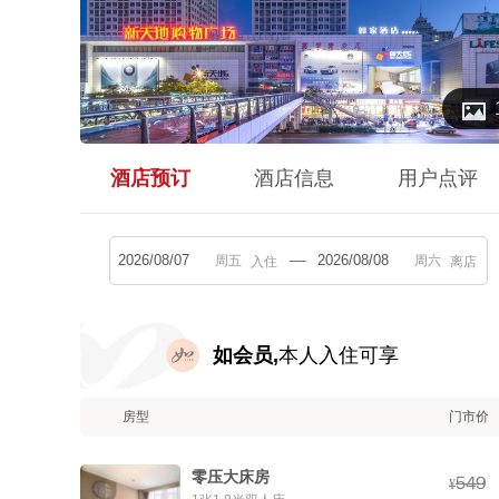

酒店预订
酒店信息
用户点评
入住
离店
如会员,
本人入住可享
房型
门市价
零压大床房



¥