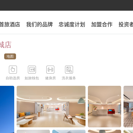
首旅酒店
首旅酒店
我们的品牌
我们的品牌
忠诚度计划
忠诚度计划
加盟合作
加盟合作
投资
投资
城店
地图





自助选房
如旅钱包
健身房
洗衣服务