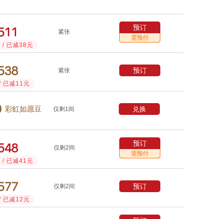
预订



紧张
需预付
/ 已减38元



预订
紧张
/ 已减11元

兑换
彩虹如愿豆
仅剩1间
预订



仅剩2间
需预付
/ 已减41元



预订
仅剩2间
/ 已减12元