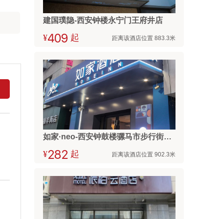
建国璞隐-西安钟楼永宁门王府井店
¥



起
距离该酒店位置 883.3米
如家·neo-西安钟鼓楼骡马市步行街地铁站店
¥



起
距离该酒店位置 902.3米