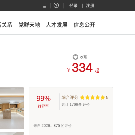
|
|
|
登录
注册
者关系
者关系
党群天地
党群天地
人才发展
人才发展
信息公开
信息公开

收藏



¥
起
99%
综合评分
5
共计
1766
条 评价
好评率
来自
2026…875
的评价