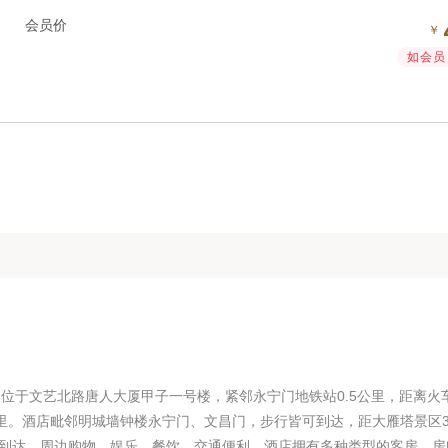
会员价
￥
如会员 
，位于文艺北路唐人大厦甲子一号楼，紧邻永宁门地铁站0.5公里，距离火
公里。酒店毗邻明城墙钟楼永宁门、文昌门，步行皆可到达，距大雁塔景区
即可到达，周边购物，娱乐，餐饮，交通便利，酒店拥有多种类型的客房，房