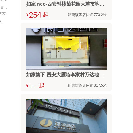
如家·neo-西安钟楼菊花园大差市地铁站店
鲜香，
而不
¥



起
距离该酒店位置 773.2米
择。
如家旗下-西安大雁塔李家村万达地铁站派柏·云酒店
---
¥
起
距离该酒店位置 817.5米