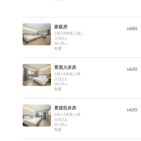
家庭房



¥
1张1.8米双人床1张1.2米单人床
入住3人
30-35㎡
有窗
景观大床房



¥
1张1.8米双人床
入住2人
20-25㎡
有窗
景观双床房



¥
2张1.2米单人床
入住2人
25-30㎡
有窗