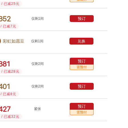
/ 已减25元



预订
仅剩1间
/ 已减7元

兑换
彩虹如愿豆
仅剩1间
预订



仅剩2间
需预付
/ 已减28元



预订
仅剩2间
/ 已减8元
预订



紧张
需预付
/ 已减32元