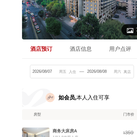

酒店预订
酒店信息
用户点评
入住
离店
如会员,
本人入住可享
房型
门市价
商务大床房A



¥