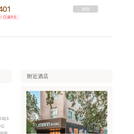



满房
/ 已减8元
附近酒店
车站3
3公
间安