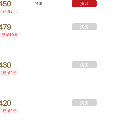



预订
紧张
/ 已减9元



满房
/ 已减10元



满房
/ 已减9元



满房
/ 已减9元