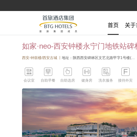
首页
首页
关于
关于
如家·neo-西安钟楼永宁门地铁站
西安-钟鼓楼/西安古城 丨
地址：陕西西安碑林区文艺北路甲字1号楼(如家酒店）






会议室
自助早餐
自助选房
健身房
洗衣服务
接待外宾