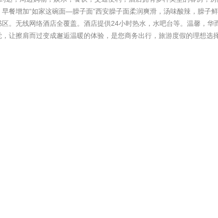
早餐增加“如家这碗面—臊子面”西安臊子面柔润爽滑，汤味酸辣，臊子
区。无线网络酒店全覆盖。酒店提供24小时热水，水吧台等。温馨，华
觉，让擦肩而过变成邂逅温暖的体验，是您商务出行，旅游度假的理想选