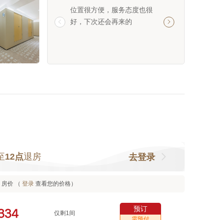
位置很方便，服务态度也很
干净整洁的环境，
好，下次还会再来的
的服务，美味可口


令人感到特别的惬
至
12点
退房
去登录
房价 （
登录
查看您的价格）
预订



仅剩1间
需预付