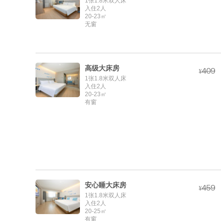
1张1.8米双人床
入住2人
20-23㎡
无窗
高级大床房



¥
1张1.8米双人床
入住2人
20-23㎡
有窗
安心睡大床房



¥
1张1.8米双人床
入住2人
20-25㎡
有窗