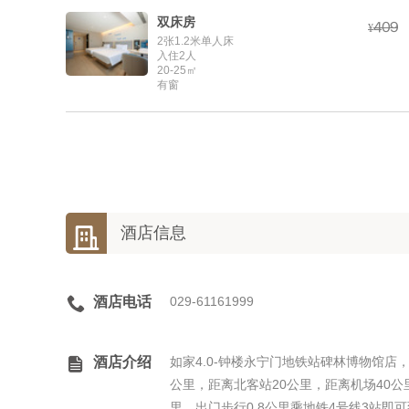
双床房



¥
2张1.2米单人床
入住2人
20-25㎡
有窗

酒店信息

酒店电话
029-61161999

酒店介绍
如家4.0-钟楼永宁门地铁站碑林博物馆店
公里，距离北客站20公里，距离机场40
里，出门步行0.8公里乘地铁4号线3站