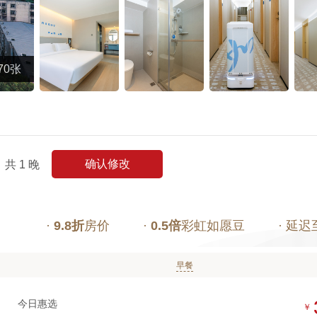
70张
确认修改
共
1
晚
·
9.8折
房价
·
0.5倍
彩虹如愿豆
· 延迟
早餐
今日惠选
￥