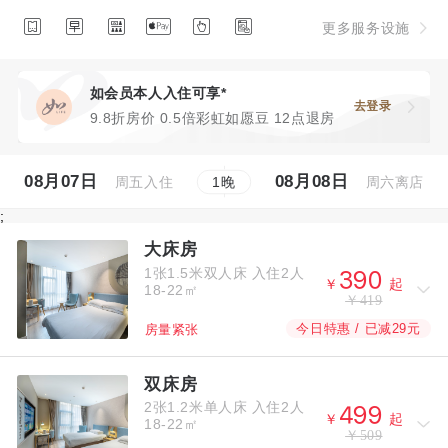






更多服务设施
如会员本人入住可享*
去登录
9.8折房价 0.5倍彩虹如愿豆 12点退房
08月07日
08月08日
周五入住
周六离店
1
晚
;
大床房
1张1.5米双人床
入住2人



￥
起
18-22㎡
￥419
今日特惠 / 已减29元
房量紧张
双床房
2张1.2米单人床
入住2人



￥
起
18-22㎡
￥509