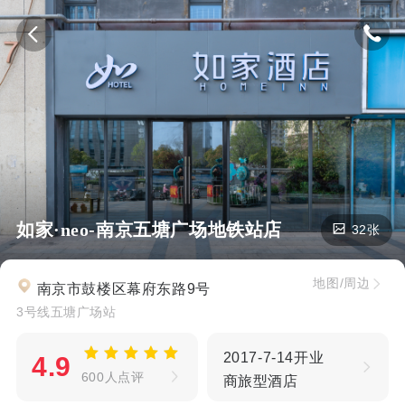
如家·neo-南京五塘广场地铁站店
32张
地图/周边
南京市鼓楼区幕府东路9号
3号线五塘广场站
2017-7-14开业
4.9
600人点评
商旅型酒店