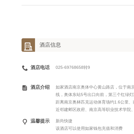

酒店信息

酒店电话
025-69768658转9

酒店介绍
如家酒店南京奥体中心黄山路店，位于南京
线，奥体东站5号出口向前，第三个红绿
距离南京奥林匹克运动体育场约1.6公里、
近邻建邺区政府、南京高等职业技术学院、

温馨提示
新尚快捷
该酒店可以使用如家钱包充值和消费