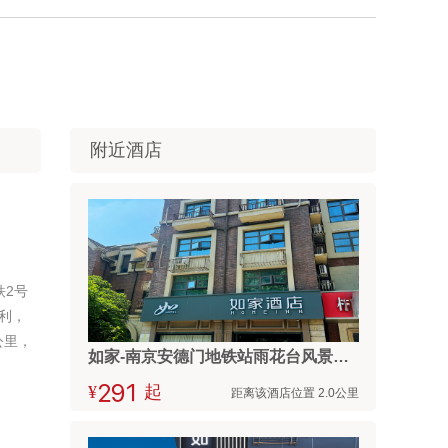
附近酒店
铁2号
利，
公里，
如家-南京安德门地铁站雨花台风景区店
¥



起
距离该酒店位置 2.0公里