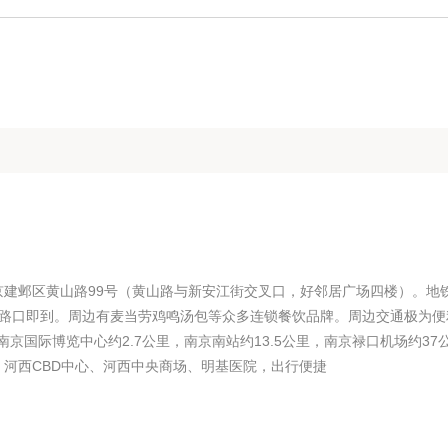
建邺区黄山路99号（黄山路与新安江街交叉口，好邻居广场四楼）。地
灯路口即到。周边有麦当劳鸡鸣汤包等众多连锁餐饮品牌。周边交通极为便
南京国际博览中心约2.7公里，南京南站约13.5公里，南京禄口机场约37
河西CBD中心、河西中央商场、明基医院，出行便捷