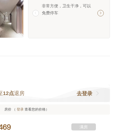
非常方便，卫生干净，可以
强烈推荐！交通便
免费停车
繁华，停车免费太


品洁净、空气清新
到又专业高效，住
心舒服。
至
12点
退房
去登录
房价 （
登录
查看您的价格）



满房