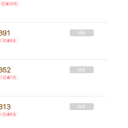
/ 已减10元



满房
/ 已减8元



满房
/ 已减7元



满房
/ 已减6元