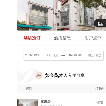

酒店预订
酒店信息
用户点评
入住
离店
如会员,
本人入住可享
房型
门市价
家庭房



¥