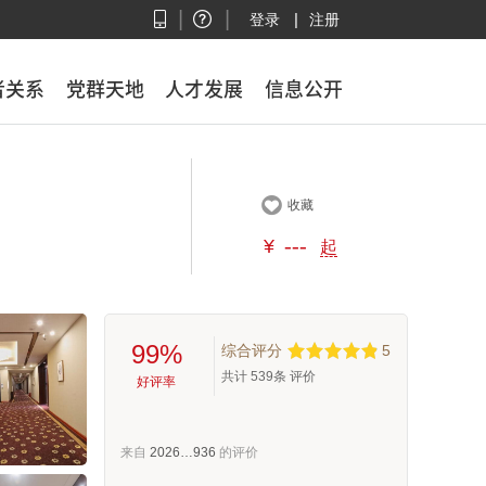
|
|
|
登录
注册
者关系
者关系
党群天地
党群天地
人才发展
人才发展
信息公开
信息公开

收藏
¥
---
起
99%
综合评分
5
共计
539
条 评价
好评率
来自
2026…936
的评价