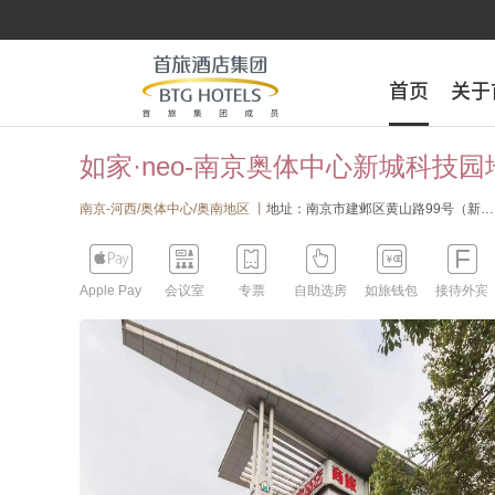
首页
首页
关于
关于
如家·neo-南京奥体中心新城科技
南京-河西/奥体中心/奥南地区 丨
地址：南京市建邺区黄山路99号（新安江街与黄山路交叉口）






Apple Pay
会议室
专票
自助选房
如旅钱包
接待外宾