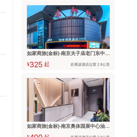
如家商旅(金标)-南京夫子庙老门东中华门地铁站店
¥



起
距离该酒店位置 2.9公里
如家商旅(金标)-南京奥体国展中心油坊桥地铁站店