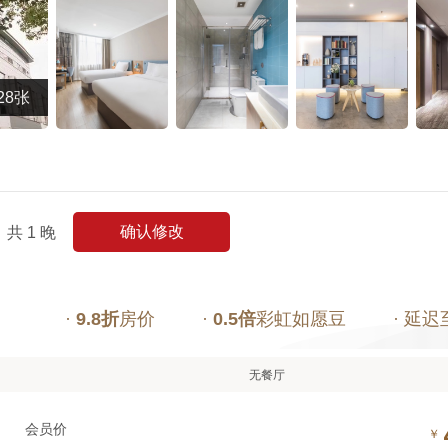
28张
确认修改
共
1
晚
·
9.8折
房价
·
0.5倍
彩虹如愿豆
· 延迟
无餐厅
会员价
￥