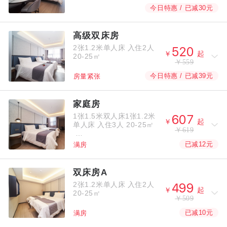
今日特惠 / 已减30元
高级双床房
2张1.2米单人床
入住2人



￥
起
20-25㎡
￥559
今日特惠 / 已减39元
房量紧张
家庭房
1张1.5米双人床1张1.2米



￥
起
单人床
入住3人
20-25㎡
￥619
已减12元
满房
双床房A
2张1.2米单人床
入住2人



￥
起
20-25㎡
￥509
已减10元
满房