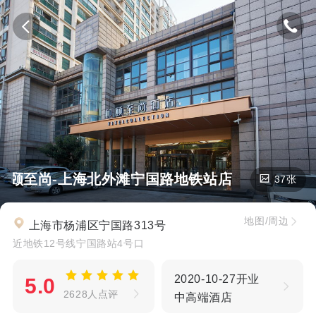
和颐至尚-上海北外滩宁国路地铁站店
37张
地图/周边
上海市杨浦区宁国路313号
近地铁12号线宁国路站4号口
2020-10-27开业
5.0
2628人点评
中高端酒店