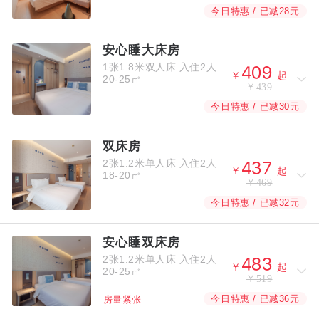
今日特惠 / 已减28元
安心睡大床房
1张1.8米双人床
入住2人



￥
起
20-25㎡
￥439
今日特惠 / 已减30元
双床房
2张1.2米单人床
入住2人



￥
起
18-20㎡
￥469
今日特惠 / 已减32元
安心睡双床房
2张1.2米单人床
入住2人



￥
起
20-25㎡
￥519
今日特惠 / 已减36元
房量紧张