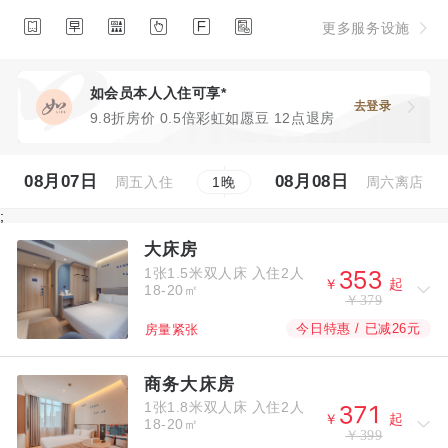






更多服务设施
如会员本人入住可享*
去登录
9.8折房价 0.5倍彩虹如愿豆 12点退房
08月07日
08月08日
周五入住
周六离店
1
晚
;
大床房
1张1.5米双人床
入住2人



￥
起
18-20㎡
￥379
今日特惠 / 已减26元
房量紧张
商务大床房
1张1.8米双人床
入住2人



￥
起
18-20㎡
￥399