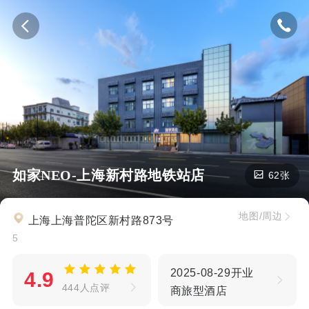
如家NEO-上海新村路地铁站店
62张
地图/周边
上海上海普陀区新村路873号
5
2025-08-29开业
4.9
444人点评
商旅型酒店