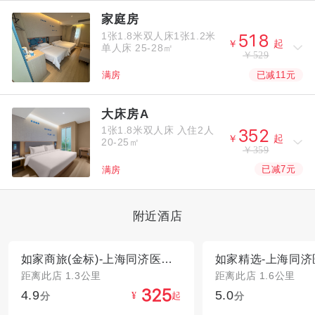
家庭房
1张1.8米双人床1张1.2米



￥
起
单人床
25-28㎡
￥529
已减11元
满房
大床房A
1张1.8米双人床
入住2人



￥
起
20-25㎡
￥359
已减7元
满房
附近酒店
如家商旅(金标)-上海同济医院新村路地铁站店
距离此店 1.3公里
距离此店 1.6公里
4.9
5.0



分
起
分
¥