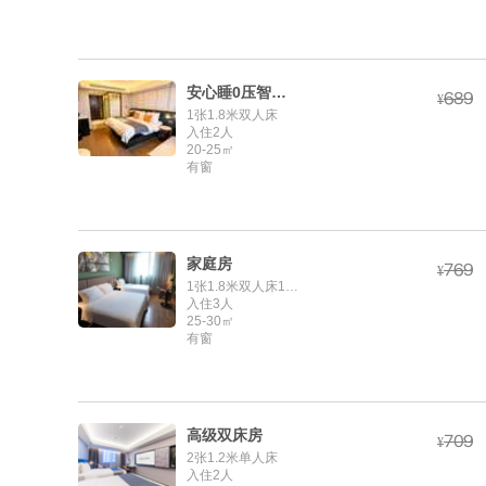
安心睡0压智能大床房



¥
1张1.8米双人床
入住2人
20-25㎡
有窗
家庭房



¥
1张1.8米双人床1张1.2米单人床
入住3人
25-30㎡
有窗
高级双床房



¥
2张1.2米单人床
入住2人