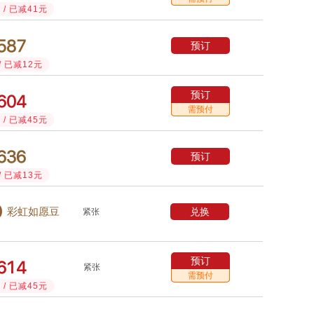
/ 已减41元



预订
/ 已减12元
预订



需预付
/ 已减45元



预订
/ 已减13元

兑换
彩虹如愿豆
紧张
预订



紧张
需预付
/ 已减45元