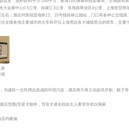
会议室，面积在80平方-200平方，配有LED屏幕和投影幕布，空调新风
距离光大会展中心0.5公里、徐家汇3公里、淮海路商业区4公里、上海世贸商
里左右；酒店对面就是地铁12、15号线桂林公园站，门口有各种公交线路
发往全国各地主要城市的火车和开往上海周边各大城镇景点的班车，交通
投屏
商城
据相关部门规定，为减轻一次性用品造成的环境污染，酒店将不再主动提供牙刷、梳子
携带宠物进入酒店范围(导盲犬除外，导盲犬请全程由主人看管并牵以绳索
酒店内吸烟