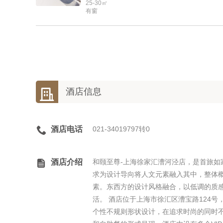
25-30㎡
有窗

酒店信息

酒店电话
021-34019797转0

酒店介绍
和颐至尊-上海徐家汇漕河泾店，是首旅
求为设计导向将人文元素融入其中，整体概念
素。东西方的设计风格融合，以低调的质
活。 酒店位于上海市徐汇区漕宝路124
个性不规则形状设计，在追求时尚的同时