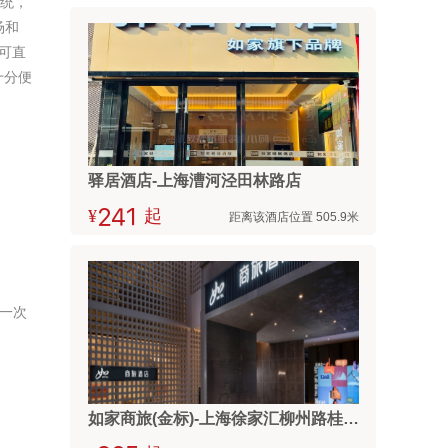
系统，
场和
,可直
十分便
驿居酒店-上海漕河泾田林路店
¥



起
距离该酒店位置 505.9米
等一次
如家商旅(金标)-上海徐家汇柳州路桂林公园地铁站店