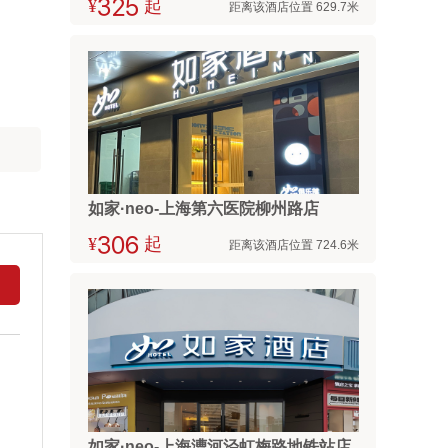
¥



起
距离该酒店位置 629.7米
如家·neo-上海第六医院柳州路店
¥



起
距离该酒店位置 724.6米
如家·neo-上海漕河泾虹梅路地铁站店