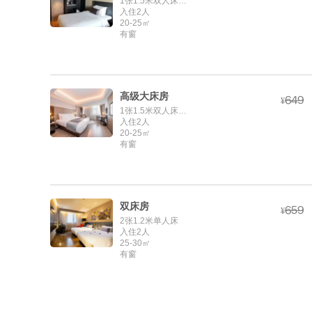
1张1.5米双人床【或】1.8米双人床
入住2人
20-25㎡
有窗
高级大床房



¥
1张1.5米双人床【或】1.8米双人床
入住2人
20-25㎡
有窗
双床房



¥
2张1.2米单人床
入住2人
25-30㎡
有窗