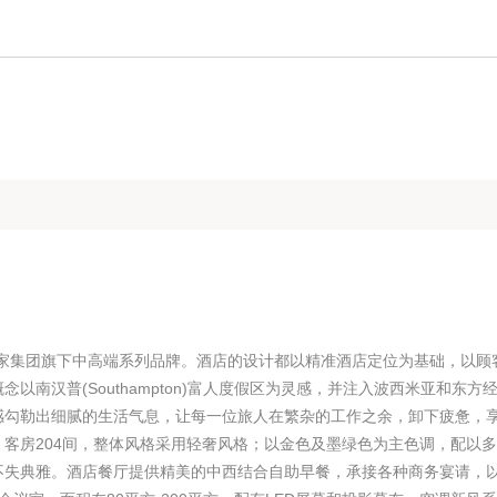
如家集团旗下中高端系列品牌。酒店的设计都以精准酒店定位为基础，以顾
以南汉普(Southampton)富人度假区为灵感，并注入波西米亚和东方
感勾勒出细腻的生活气息，让每一位旅人在繁杂的工作之余，卸下疲惫，
号，客房204间，整体风格采用轻奢风格；以金色及墨绿色为主色调，配以
不失典雅。酒店餐厅提供精美的中西结合自助早餐，承接各种商务宴请，