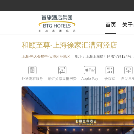
首页
首页
关于
关于
和颐至尊-上海徐家汇漕河泾店
上海-光大会展中心/漕河泾地区 丨
地址：上海上海徐汇区漕宝路124号 （靠近路段：漕宝路与桂林路交叉口；酒店边景点/标志物：桂林公园；12号线桂林公园站4号口出即见）




外送洗衣服务
彩虹如愿豆抵房费
Apple Pay
会议室
自助早