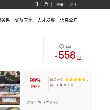
|
|
|
登录
注册
者关系
者关系
党群天地
党群天地
人才发展
人才发展
信息公开
信息公开

收藏



¥
起
99%
综合评分
5
共计
1589
条 评价
好评率
来自
2026…222
的评价