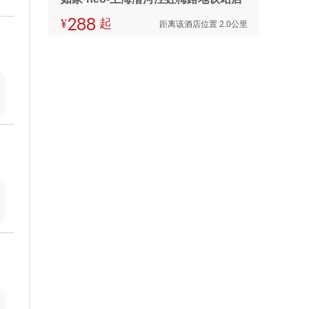
¥



起
距离该酒店位置 2.0公里