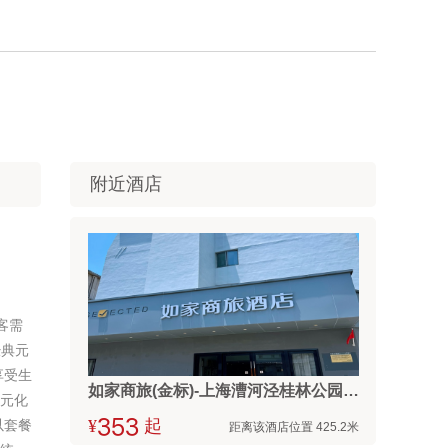
附近酒店
客需
经典元
享受生
如家商旅(金标)-上海漕河泾桂林公园地铁站店
多元化
以套餐
¥



起
距离该酒店位置 425.2米