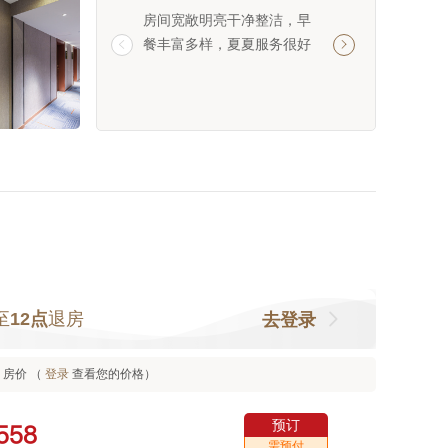
房间宽敞明亮干净整洁，早
前台小何服务很好
餐丰富多样，夏夏服务很好
还赠送了伴手礼，


好评
至
12点
退房
去登录
房价 （
登录
查看您的价格）
预订



需预付