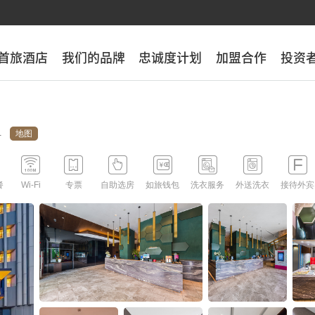
首旅酒店
首旅酒店
我们的品牌
我们的品牌
忠诚度计划
忠诚度计划
加盟合作
加盟合作
投资
投资
地图








餐
Wi-Fi
专票
自助选房
如旅钱包
洗衣服务
外送洗衣
接待外宾