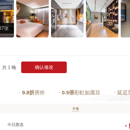
87张
确认修改
共
1
晚
·
9.8折
房价
·
0.5倍
彩虹如愿豆
· 延迟
早餐
今日惠选
￥