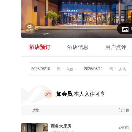


全景
酒店预订
酒店信息
用户点评
入住
离店
如会员,
本人入住可享
房型
门市价
商务大床房



¥