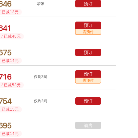



预订
紧张
/ 已减13元
预订



需预付
/ 已减48元



预订
/ 已减14元
预订



仅剩2间
需预付
/ 已减53元



预订
仅剩2间
/ 已减15元



满房
/ 已减14元