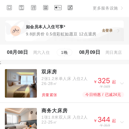






更多服务设施
如会员本人入住可享*
去登录
9.8折房价 0.5倍彩虹如愿豆 12点退房
08月08日
08月09日
周六入住
周日离店
1
晚
;
双床房
2张1.2米单人床
入住2人



￥
起
26-28㎡
￥349
今日特惠 / 已减24元
房量紧张
商务大床房
1张1.8米双人床
入住2人



￥
起
22-25㎡
￥369