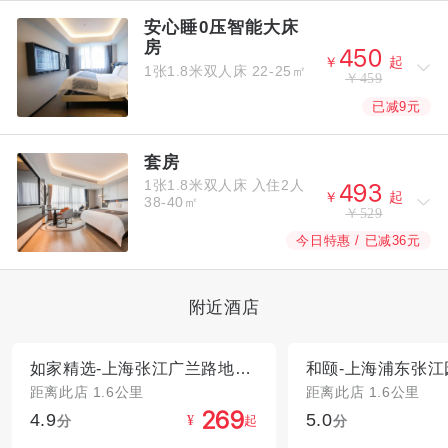
安心睡0压智能大床
房



￥
起
1张1.8米双人床
22-25㎡
￥459
已减9元
套房
1张1.8米双人床
入住2人



￥
起
38-40㎡
￥529
今日特惠 / 已减36元
附近酒店
如家精选-上海张江广兰路地铁站店
距离此店 1.6公里
距离此店 1.6公里
4.9
5.0



分
起
分
¥