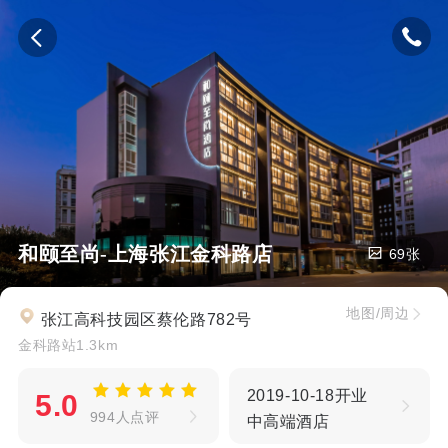
和颐至尚-上海张江金科路店
69张
地图/周边
张江高科技园区蔡伦路782号
金科路站1.3km
2019-10-18开业
5.0
994人点评
中高端酒店