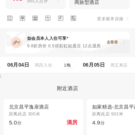
985人点评
商旅型酒店






更多服务设施
如会员本人入住可享*
去登录
9.8折房价 0.5倍彩虹如愿豆 12点退房
06月04日
06月05日
周四入住
周五离店
1
晚
;
附近酒店
北京昌平逸扉酒店
距离此店 305米
距离此店 502米
5.0
4.9
满房
分
分