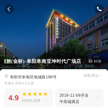
家商旅(金标)-阜阳阜南亚坤时代广场店
42张
地图/周边
阜阳市阜南区地城路188号
阜南火车站3.5公里
2019-11-09开业
4.9
1078人点评
中高端酒店