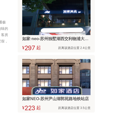
通极
韵味的
，客房
如家·neo-苏州独墅湖西交利物浦大学仁爱路地铁站店
度假，
¥



起
距离该酒店位置 2.4公里
如家NEO-苏州尹山湖郭苑路地铁站店
¥



起
距离该酒店位置 3.5公里