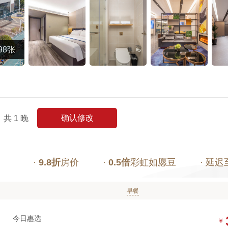
98张
确认修改
共
1
晚
·
9.8折
房价
·
0.5倍
彩虹如愿豆
· 延迟
早餐
今日惠选
￥