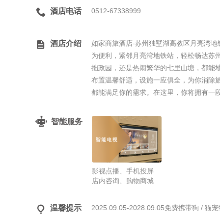

酒店电话
0512-67338999

酒店介绍
如家商旅酒店-苏州独墅湖高教区月亮湾
为便利，紧邻月亮湾地铁站，轻松畅达苏
拙政园，还是热闹繁华的七里山塘，都能
布置温馨舒适，设施一应俱全，为你消除
都能满足你的需求。在这里，你将拥有一
智能服务
影视点播、手机投屏
店内咨询、购物商城

温馨提示
2025.09.05-2028.09.05免费携带狗