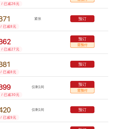
/ 已减26元



预订
紧张
/ 已减8元
预订



需预付
/ 已减27元



预订
/ 已减8元
预订



仅剩1间
需预付
/ 已减30元



预订
仅剩1间
/ 已减9元