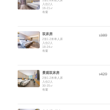
1张1.8米双人床
入住2人
16-21㎡
有窗
双床房



¥
2张1.2米单人床
入住2人
18-24㎡
有窗
景观双床房



¥
2张1.2米单人床
入住2人
30-35㎡
有窗