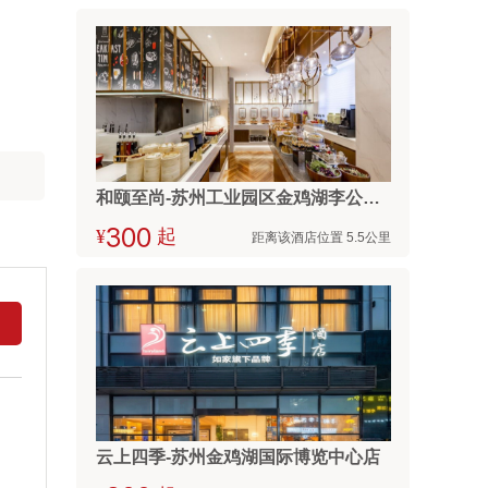
和颐至尚-苏州工业园区金鸡湖李公堤东振路地铁站店
¥



起
距离该酒店位置 5.5公里
云上四季-苏州金鸡湖国际博览中心店