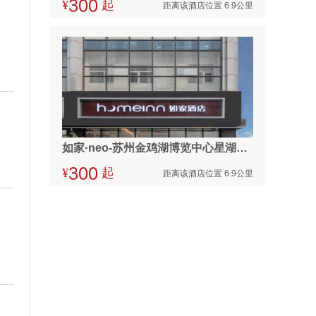
¥



起
距离该酒店位置 6.9公里
如家·neo-苏州金鸡湖博览中心星湖街地铁站店
¥



起
距离该酒店位置 6.9公里