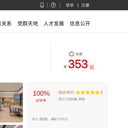
|
|
|
登录
注册
者关系
者关系
党群天地
党群天地
人才发展
人才发展
信息公开
信息公开

收藏



¥
起
100%
综合评分
5
共计
1294
条 评价
好评率
来自
2026…492
的评价