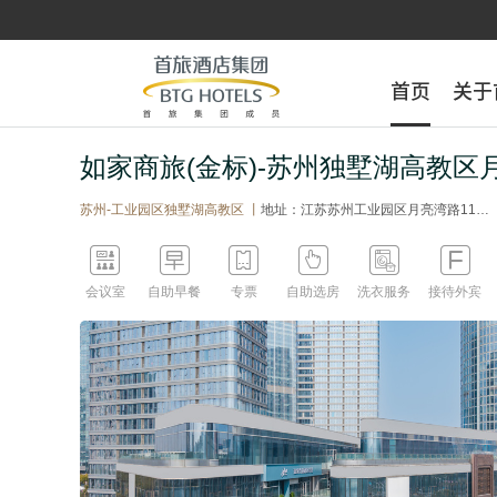
首页
首页
关于
关于
如家商旅(金标)-苏州独墅湖高教区
苏州-工业园区独墅湖高教区 丨
地址：江苏苏州工业园区月亮湾路11号1幢310室






会议室
自助早餐
专票
自助选房
洗衣服务
接待外宾