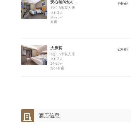
安心睡0压大床房



¥
1张1.8米双人床
入住2人
20-25㎡
有窗
大床房



¥
1张1.5米双人床
入住2人
14-20㎡
部分有窗

酒店信息