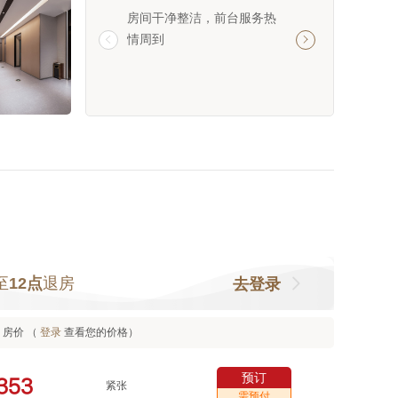
房间干净整洁，前台服务热
房间住的很舒服 床
情周到
环境优美 附近独墅


至
12点
退房
去登录
房价 （
登录
查看您的价格）
预订



紧张
需预付