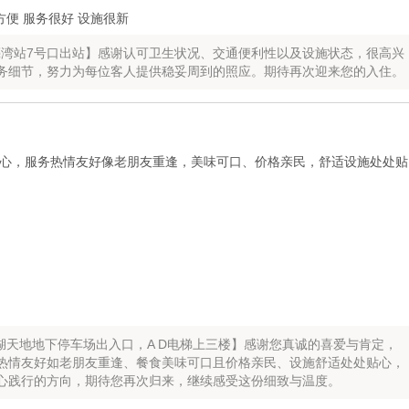
方便 服务很好 设施很新
亮湾站7号口出站】感谢认可卫生状况、交通便利性以及设施状态，很高兴
务细节，努力为每位客人提供稳妥周到的照应。期待再次迎来您的入住。
心，服务热情友好像老朋友重逢，美味可口、价格亲民，舒适设施处处贴
湖天地地下停车场出入口，A D电梯上三楼】感谢您真诚的喜爱与肯定，
热情友好如老朋友重逢、餐食美味可口且价格亲民、设施舒适处处贴心，
心践行的方向，期待您再次归来，继续感受这份细致与温度。