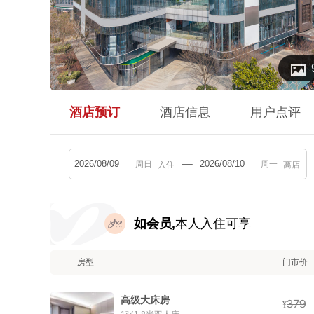

酒店预订
酒店信息
用户点评
入住
离店
如会员,
本人入住可享
房型
门市价
高级大床房



¥