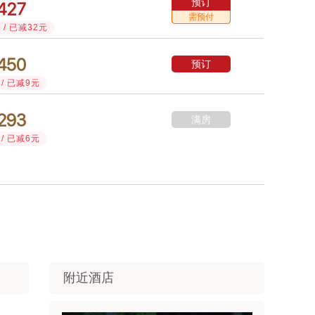
预订



需预付
/ 已减32元



预订
/ 已减9元



满房
/ 已减6元
附近酒店