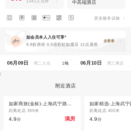
1341人点评
中高端酒店






更多服务设施
如会员本人入住可享*
去登录
9.8折房价 0.5倍彩虹如愿豆 12点退房
06月09日
06月10日
周二入住
周三离店
1
晚
;
附近酒店
如家商旅(金标)-上海武宁路地铁站安远路店
距离此店 399米
距离此店 400米
4.9
4.9
满房
分
分