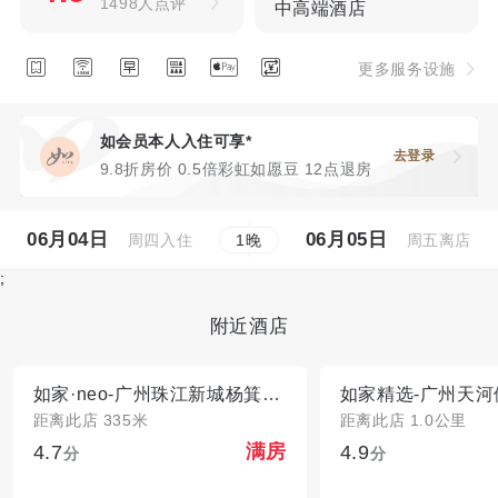
1498人点评
中高端酒店






更多服务设施
如会员本人入住可享*
去登录
9.8折房价 0.5倍彩虹如愿豆 12点退房
06月04日
06月05日
周四入住
周五离店
1
晚
;
附近酒店
如家·neo-广州珠江新城杨箕地铁站店
距离此店 335米
距离此店 1.0公里
4.7
4.9
满房
分
分