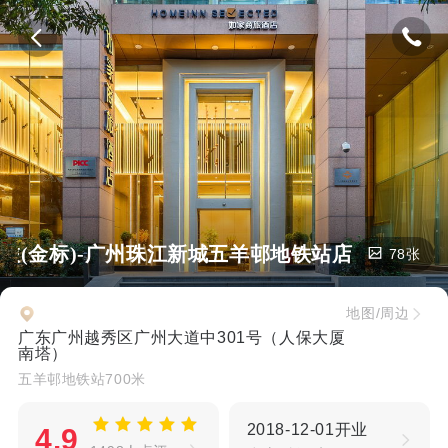
商旅(金标)-广州珠江新城五羊邨地铁站店
78张
地图/周边
广东广州越秀区广州大道中301号（人保大厦
南塔）
五羊邨地铁站700米
2018-12-01开业
4.9