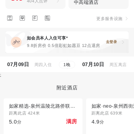
404人点评
中高端酒店




更多服务设施
如会员本人入住可享*
去登录
9.8折房价 0.5倍彩虹如愿豆 12点退房
07月09日
07月10日
周四入住
周五离店
1
晚
;
附近酒店
如家精选-泉州温陵北路侨联大厦店
如家·neo-泉州西
距离此店 424米
距离此店 639米
5.0
4.9
满房
分
分