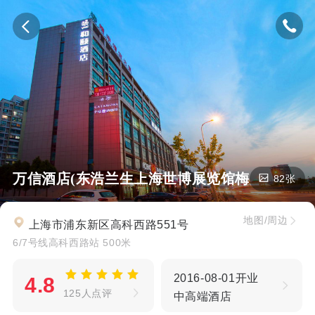
万信酒店(东浩兰生上海世博展览馆梅赛德斯文化奔
82张
地图/周边
上海市浦东新区高科西路551号
6/7号线高科西路站 500米
2016-08-01开业
4.8
125人点评
中高端酒店