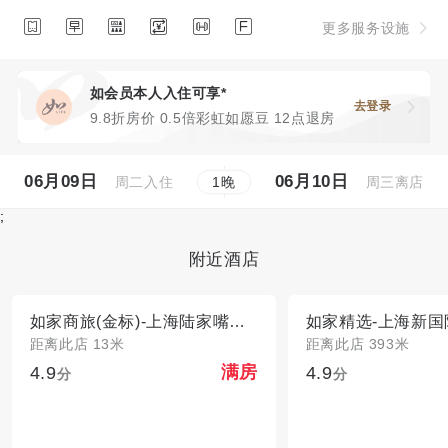






更多服务设施
如会员本人入住可享*
去登录
9.8折房价 0.5倍彩虹如愿豆 12点退房
06月09日
06月10日
周二入住
周三离店
1
晚
;
附近酒店
如家商旅(金标)-上海陆家嘴世博园高科西路地铁站店
距离此店 13米
距离此店 393米
4.9
4.9
满房
分
分