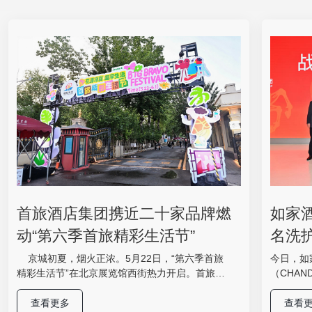
首旅酒店集团携近二十家品牌燃
如家
动“第六季首旅精彩生活节”
名洗
体验
京城初夏，烟火正浓。5月22日，“第六季首旅
今日，如
精彩生活节”在北京展览馆西街热力开启。首旅酒
（CHAN
店集团携旗下近二十家酒店集体登场，以“星级标
妆城举办
准+亲民定价”为密钥，解锁一场集星级美食、国潮
共同推出
查看更多
查看