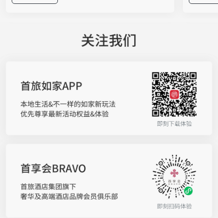
文创与趣味互动于一体的沉浸式市集体验。无需走
启动仪式
进酒店大堂，市民在家门口就能把星级品质轻松打
团董事长
包带走。 舌尖上的“爆款江湖”，星级美味接地
春颖携双
气 走进展区，扑面而来的是酒店大厨带来的匠心
品牌在“
美食，无需远行便能将美味收入囊中。北京国际饭
作将自然
店带来分量十足的墨西哥辣火炙烤猪蹄培根至尊
店集团覆
堡，大口咬下，豪迈过瘾；西苑饭店的中东烤肉卷
在通过高
饼滋滋冒香，铁板大鱿鱼更是让人一秒“穿越”异国
维”。如
街头；甜品爱好者则可直奔亮马河大厦的烟囱面包
启幕领军
冰淇淋，冰火两重天的口感让人欲罢不能；喜欢健
体验随着
康轻食的，不妨试试民族饭店“饽饽时光”少油少糖
宿体验的
的手工中式面点；京伦饭店的煎饼、灌肠等老北京
受”升级
小吃，则用一口“儿时味道”唤醒温暖记忆。 此
人群的深
外，更多酒店带来独具匠心的招牌风味：诺金酒店
原料科学
的沙威玛，外皮柔韧麦香十足，裹满焦香四溢的秘
发能力，
制炭烤鲜肉，搭配清爽时蔬与特色香料，一口锁住
景，让来
浓郁异域风情；崇文门饭店推出焦糖苹果吐司配法
化，为亿
式煎鹅肝，鹅肝的香、吐司的酥脆与焦糖苹果的酸
的联名洗
甜交织，层次感丰富；北京湾里诺岚酒店的拉克莱
境”三个
特熔酪三明治，高温焗烤后奶香醇厚、拉丝诱人；
洗手液，
北京新侨饭店带来地道齐鲁六味煎饼，杂粮手工摊
水、喜马