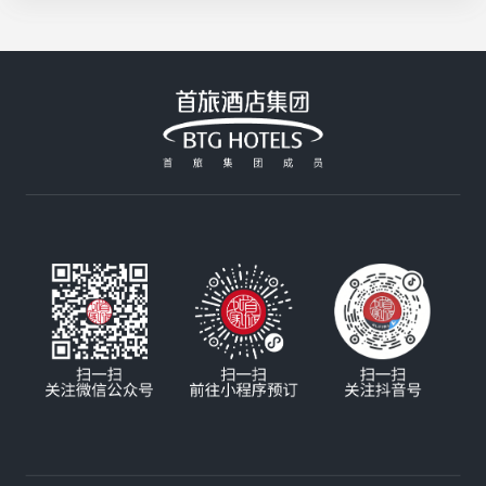
制，咸香酥脆超入味；北京建国饭店的招牌大阪烧
活花采香
Plus用料扎实，分量十足，性价比拉满；香山饭店
的铁板牛肉由厨师长亲自严选，高温铁板锁住鲜嫩
汁水，搭配秘制酱汁，每一口都是享受；