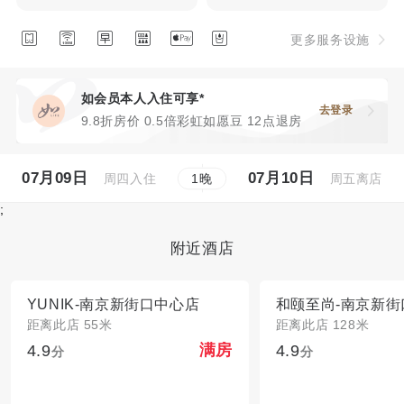






更多服务设施
如会员本人入住可享*
去登录
9.8折房价 0.5倍彩虹如愿豆 12点退房
07月09日
07月10日
周四入住
周五离店
1
晚
;
附近酒店
YUNIK-南京新街口中心店
和颐至尚-南京新
距离此店 55米
距离此店 128米
4.9
4.9
满房
分
分