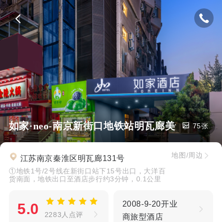
如家·neo-南京新街口地铁站明瓦廊美食街店
75张
地图/周边
江苏南京秦淮区明瓦廊131号
①地铁1号/2号线在新街口站下15号出口，大洋百
货南面，地铁出口至酒店步行约3分钟，0.1公里
2008-9-20开业
5.0
2283人点评
商旅型酒店