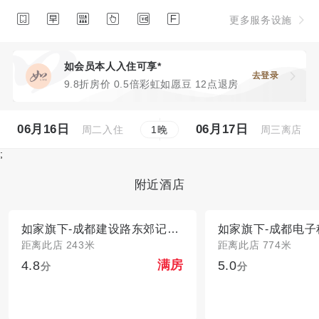






更多服务设施
如会员本人入住可享*
去登录
9.8折房价 0.5倍彩虹如愿豆 12点退房
06月16日
06月17日
周二入住
周三离店
1
晚
;
附近酒店
如家旗下-成都建设路东郊记忆睿柏·云酒店
距离此店 243米
距离此店 774米
4.8
5.0
满房
分
分