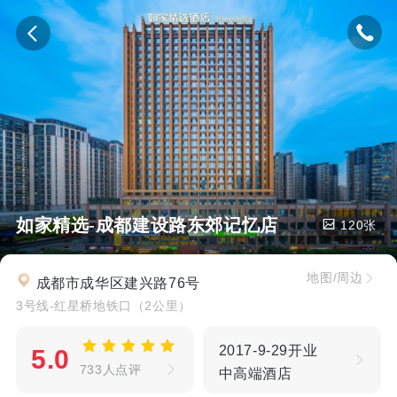
如家精选-成都建设路东郊记忆店
120张
地图/周边
成都市成华区建兴路76号
3号线-红星桥地铁口（2公里）
2017-9-29开业
5.0
733人点评
中高端酒店