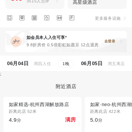
3515人点评
高星级酒店






更多服务设施
如会员本人入住可享*
去登录
9.8折房价 0.5倍彩虹如愿豆 12点退房
06月04日
06月05日
周四入住
周五离店
1
晚
;
附近酒店
如家精选-杭州西湖解放路店
距离此店 52米
距离此店 422米
4.9
5.0
满房
分
分