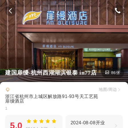
建国扉缦-杭州西湖湖滨银泰 in77店
86张
地图/周边
浙江省杭州市上城区解放路91-93号天工艺苑
扉缦酒店
1
2024-08-08开业
5.0