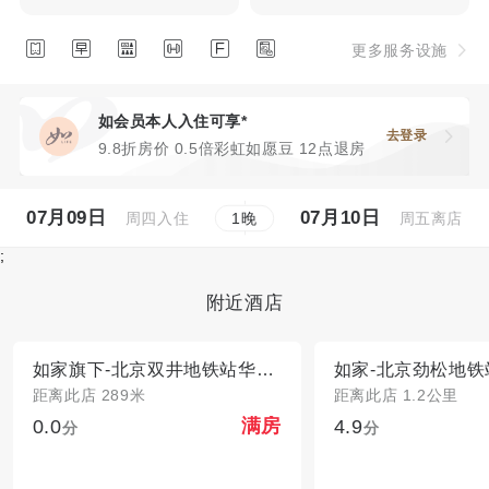






更多服务设施
如会员本人入住可享*
去登录
9.8折房价 0.5倍彩虹如愿豆 12点退房
07月09日
07月10日
周四入住
周五离店
1
晚
;
附近酒店
如家旗下-北京双井地铁站华驿精选酒店
距离此店 289米
距离此店 1.2公里
0.0
4.9
满房
分
分