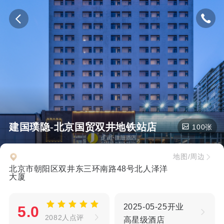
建国璞隐-北京国贸双井地铁站店
100张
地图/周边
北京市朝阳区双井东三环南路48号北人泽洋
大厦
2025-05-25开业
5.0
2082人点评
高星级酒店