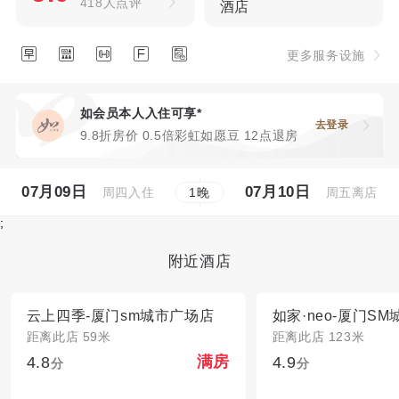
418人点评
酒店





更多服务设施
如会员本人入住可享*
去登录
9.8折房价 0.5倍彩虹如愿豆 12点退房
07月09日
07月10日
周四入住
周五离店
1
晚
;
附近酒店
云上四季-厦门sm城市广场店
距离此店 59米
距离此店 123米
4.8
4.9
满房
分
分