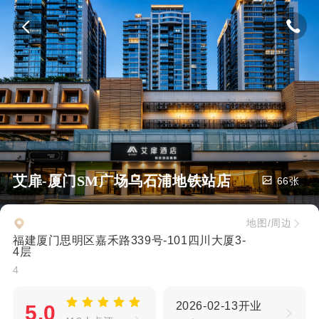
艾扉-厦门SM广场乌石浦地铁站店
66张
地图/周边
福建厦门思明区嘉禾路339号-101四川大厦3-
4层
4
2026-02-13开业
5.0