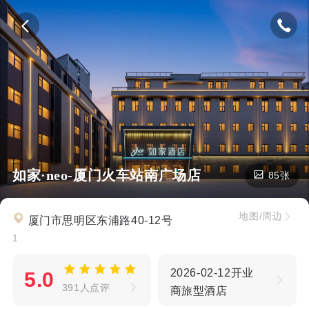
如家·neo-厦门火车站南广场店
85张
地图/周边
厦门市思明区东浦路40-12号
1
2026-02-12开业
5.0
391人点评
商旅型酒店