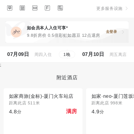





更多服务设施
如会员本人入住可享*
去登录
9.8折房价 0.5倍彩虹如愿豆 12点退房
07月09日
07月10日
周四入住
周五离店
1
晚
;
附近酒店
如家商旅(金标)-厦门火车站店
如家·neo-厦门莲
距离此店 511米
距离此店 998米
4.8
4.9
满房
分
分