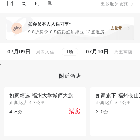




更多服务设施
如会员本人入住可享*
去登录
9.8折房价 0.5倍彩虹如愿豆 12点退房
07月09日
07月10日
周四入住
周五离店
1
晚
;
附近酒店
如家精选-福州大学城师大旗山湖店
距离此店 4.7公里
距离此店 5.4公里
4.8
2.0
满房
分
分