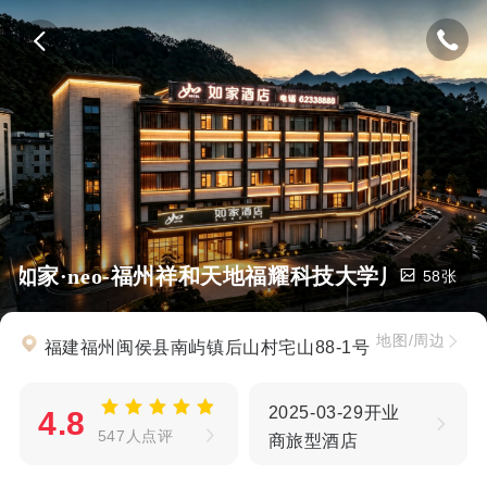
如家·neo-福州祥和天地福耀科技大学店
58张
地图/周边
福建福州闽侯县南屿镇后山村宅山88-1号
2025-03-29开业
4.8
547人点评
商旅型酒店