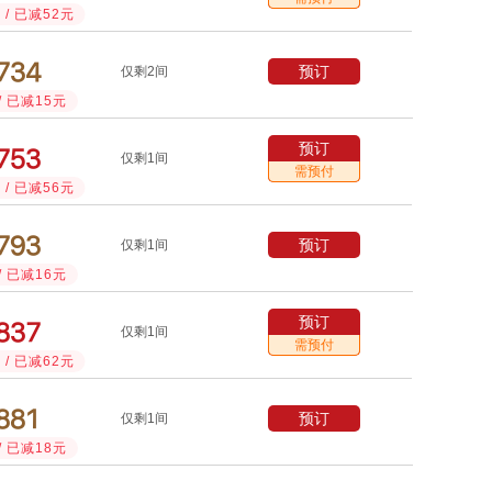
/ 已减52元



预订
仅剩2间
/ 已减15元
预订



仅剩1间
需预付
/ 已减56元



预订
仅剩1间
/ 已减16元
预订



仅剩1间
需预付
/ 已减62元



预订
仅剩1间
/ 已减18元