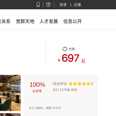
|
|
|
登录
注册
者关系
者关系
党群天地
党群天地
人才发展
人才发展
信息公开
信息公开

收藏



¥
起
100%
综合评分
5
共计
1175
条 评价
好评率
来自
2024…935
的评价