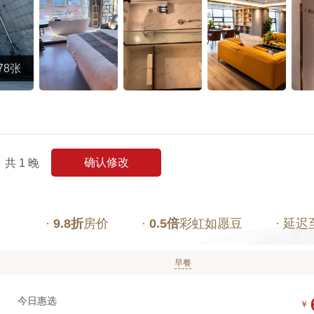
78张
确认修改
共
1
晚
·
9.8折
房价
·
0.5倍
彩虹如愿豆
· 延迟
早餐
今日惠选
￥