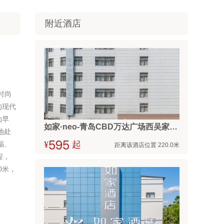
附近酒店
时尚
的现代
助早
如家·neo-青岛CBD万达广场西吴家村地铁站店
地处
福、
¥



起
距离该酒店位置 220.0米
程，
0米，