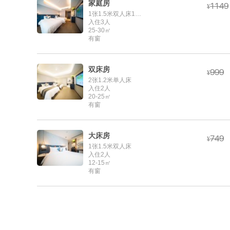
家庭房




¥
1张1.5米双人床1张1.2米单人床
入住3人
25-30㎡
有窗
双床房



¥
2张1.2米单人床
入住2人
20-25㎡
有窗
大床房



¥
1张1.5米双人床
入住2人
12-15㎡
有窗