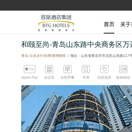
首页
首页
关于
关于
和颐至尚-青岛山东路中央商务区万
青岛-台东步行街/啤酒博物馆 丨
地址：山东省青岛市市北区山东路117






Apple Pay
会议室
自助早餐
专票
自助选房
如旅钱包