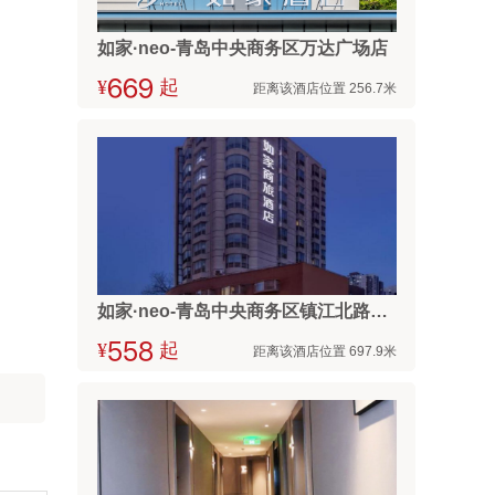
如家·neo-青岛中央商务区万达广场店
¥



起
距离该酒店位置 256.7米
如家·neo-青岛中央商务区镇江北路海慈医疗地铁站店
¥



起
距离该酒店位置 697.9米