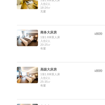
1张1.8米双人床
入住2人
18-24㎡
无窗
商务大床房



¥
1张1.8米双人床
入住2人
20-25㎡
有窗
高级大床房



¥
1张1.8米双人床
入住2人
25-35㎡
有窗