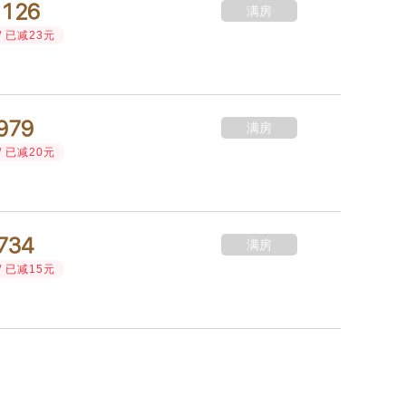




满房
/ 已减23元



满房
/ 已减20元



满房
/ 已减15元