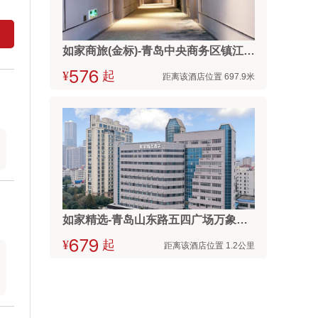
如家商旅(金标)-青岛中央商务区镇江北路海慈医疗地铁站店
¥



起
距离该酒店位置 697.9米
如家精选-青岛山东路五四广场万象城店
¥



起
距离该酒店位置 1.2公里