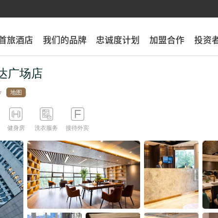
首旅酒店
首旅酒店
我们的品牌
我们的品牌
忠诚度计划
忠诚度计划
加盟合作
加盟合作
投资
投资
达广场店
号
地图



健身房
洗衣服务
接待外宾