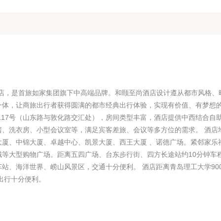
场店，是首旅如家集团旗下中高端品牌。和颐至尚酒店设计遵从都市风格、
一体，让商旅出行者获得圆满的都市经典出行体验，实现有价值、有梦想
117号（山东路与敦化路交汇处），房间类型丰富，酒店提供中西结合自
房、洗衣房、小型会议室等，满足宾客差旅、会议等多方位的需求。 酒店
大厦、中锦大厦、卓越中心、凯景大厦、西王大厦 、诺德广场。紧邻家乐
等大型购物广场。距离五四广场、台东步行街、四方长途站约10分钟车
站、海洋世界、崂山风景区，交通十分便利。 酒店距离青岛理工大学90
游出行十分便利。