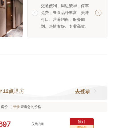
交通便利，周边繁华，停车
服务周到，每次遇
免费；餐食品种丰富、美味
问候，响应及时，


可口、营养均衡；服务周
实。
到、热情友好、专业高效。
至
12点
退房
去登录
房价 （
登录
查看您的价格）
预订



仅剩2间
需预付