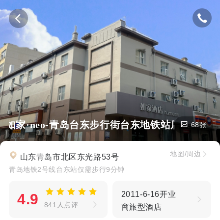
如家·neo-青岛台东步行街台东地铁站店
68张
地图/周边
山东青岛市北区东光路53号
青岛地铁2号线台东站仅需步行9分钟
2011-6-16开业
4.9
841人点评
商旅型酒店