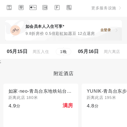






更多服务设施
如会员本人入住可享*
去登录
9.8折房价 0.5倍彩虹如愿豆 12点退房
05月15日
05月16日
周五入住
周六离店
1
晚
;
附近酒店
如家·neo-青岛台东地铁站台东步行街店
距离此店 180米
距离此店 195米
4.9
4.8
满房
分
分