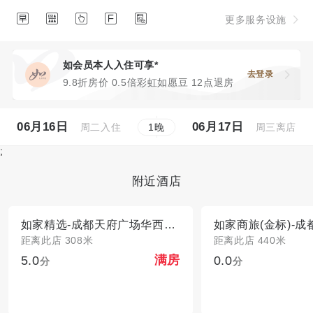





更多服务设施
如会员本人入住可享*
去登录
9.8折房价 0.5倍彩虹如愿豆 12点退房
06月16日
06月17日
周二入住
周三离店
1
晚
;
附近酒店
如家精选-成都天府广场华西武侯祠店
距离此店 308米
距离此店 440米
5.0
0.0
满房
分
分