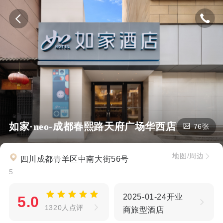
如家·neo-成都春熙路天府广场华西店
76张
地图/周边
四川成都青羊区中南大街56号
5
2025-01-24开业
5.0
1320人点评
商旅型酒店