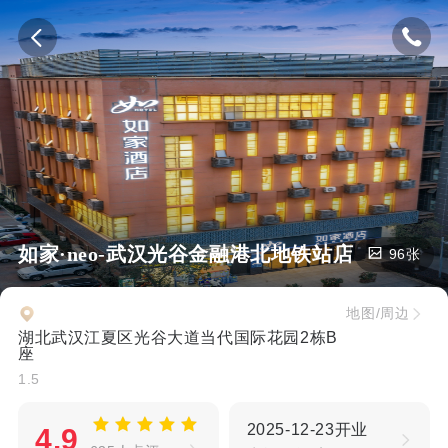
如家·neo-武汉光谷金融港北地铁站店
96张
地图/周边
湖北武汉江夏区光谷大道当代国际花园2栋B
座
1.5
2025-12-23开业
4.9