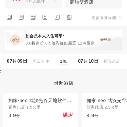
635人点评
商旅型酒店






更多服务设施
如会员本人入住可享*
去登录
9.8折房价 0.5倍彩虹如愿豆 12点退房
07月09日
07月10日
周四入住
周五离店
1
晚
;
附近酒店
如家·neo-武汉光谷天地软件园路店
距离此店 1.9公里
距离此店 2.9公里
4.9
4.9
满房
分
分