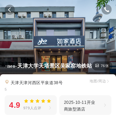
如家·neo-天津大学天塔景区吴家窑地铁站店
76张
地图/周边
天津天津河西区平泉道38号
5
2025-10-11开业
4.9
979人点评
商旅型酒店