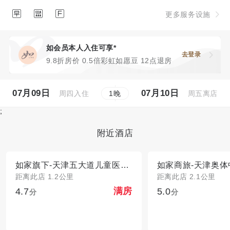



更多服务设施
如会员本人入住可享*
去登录
9.8折房价 0.5倍彩虹如愿豆 12点退房
07月09日
07月10日
周四入住
周五离店
1
晚
;
附近酒店
如家旗下-天津五大道儿童医院佟楼地铁站华驿公寓
距离此店 1.2公里
距离此店 2.1公里
4.7
5.0
满房
分
分